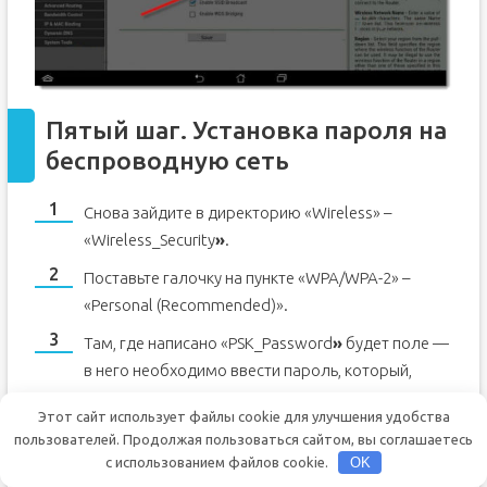
Пятый шаг. Установка пароля на
беспроводную сеть
Снова зайдите в директорию «Wireless» –
«Wireless_Security
»
.
Поставьте галочку на пункте «WPA/WPA-2» –
«Personal (Recommended)».
Там, где написано «PSK_Password
»
будет поле —
в него необходимо ввести пароль, который,
разумеется, вы должны придумать
Этот сайт использует файлы cookie для улучшения удобства
самостоятельно. Данный пароль в дальнейшем
пользователей. Продолжая пользоваться сайтом, вы соглашаетесь
будет использовать при каждой новой сессии
с использованием файлов cookie.
OK
при подключении к сети. Пароль должен