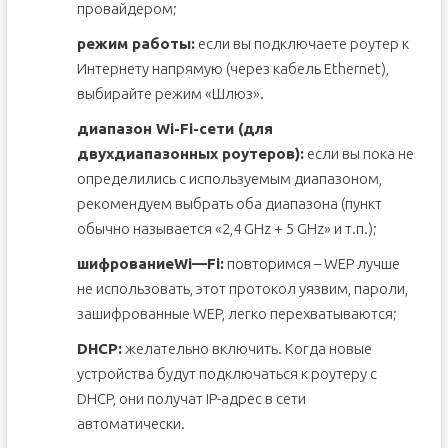
провайдером;
режим работы:
если вы подключаете роутер к
Интернету напрямую (через кабель Ethernet),
выбирайте режим «Шлюз».
диапазон Wi-Fi-сети (для
двухдиапазонных роутеров):
если вы пока не
определились с используемым диапазоном,
рекомендуем выбрать оба диапазона (пункт
обычно называется «2,4 GHz + 5 GHz» и т.п.);
шифрование
Wi
—
Fi
:
повторимся – WEP лучше
не использовать, этот протокол уязвим, пароли,
зашифрованные WEP, легко перехватываются;
DHCP
:
желательно включить. Когда новые
устройства будут подключаться к роутеру с
DHCP, они получат IP-адрес в сети
автоматически.