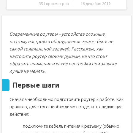
351 просмотров
16 декабря 2019
Первые шаги
Настройка компьютера
Некоторые значения настроек подключения
Современные роутеры – устройства сложные,
Где получить дополнительную информацию
поэтому настройка оборудования может быть не
Первый шаг. Включение роутера
самой тривиальной задачей. Расскажем, как
Второй шаг. Настройка маршрутизатора при помощи
настроить роутер своими руками, на что стоит
планшета
обратить внимание и какие настройки при запуске
Настройки роутера через браузер на мобильном
лучше не менять.
телефоне
Третий шаг. Установка настроечных параметров для
интернета
Первые шаги
Четвёртый шаг. Настройка Wi-Fi соединения
Пятый шаг. Установка пароля на беспроводную сеть
Сначала необходимо подготовить роутер к работе. Как
Шестой шаг. Изменение пароля на доступ
правило, для этого необходимо проделать следующие
действия:
Заключение
Видео — Как настроить роутер без компьютера
подключите кабель питания к разъему (обычно