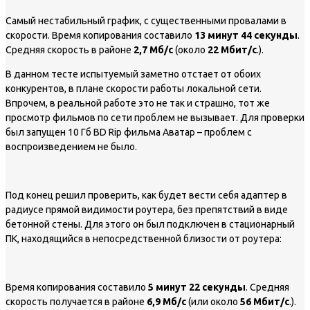
Самый нестабильный график, с существенными провалами в
скорости. Время копирования составило
13 минут 44 секунды
.
Средняя скорость в районе
2,7 Мб/с
(около
22 Мбит/с
.).
В данном тесте испытуемый заметно отстает от обоих
конкурентов, в плане скорости работы локальной сети.
Впрочем, в реальной работе это не так и страшно, тот же
просмотр фильмов по сети проблем не вызывает. Для проверки
был запущен 10 Гб BD Rip фильма Аватар – проблем с
воспроизведением не было.
Под конец решил проверить, как будет вести себя адаптер в
радиусе прямой видимости роутера, без препятствий в виде
бетонной стены. Для этого он был подключен в стационарный
ПК, находящийся в непосредственной близости от роутера:
Время копирования составило
5 минут 22 секунды
. Средняя
скорость получается в районе
6,9 Мб/с
(или около
56 Мбит/с
.).