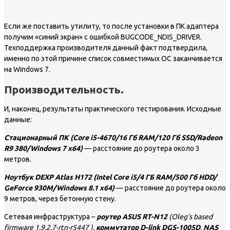
Если же поставить утилиту, то после установки в ПК адаптера
получим «синий экран» с ошибкой BUGCODE_NDIS_DRIVER.
Техподдержка производителя данный факт подтвердила,
именно по этой причине список совместимых ОС заканчивается
на Windows 7.
Производительность.
И, наконец, результаты практического тестирования. Исходные
данные:
Стационарный ПК (Core i5-4670/16 Гб RAM/120 Гб SSD/Radeon
R9 380/Windows 7 x64)
— расстояние до роутера около 3
метров.
Ноутбук DEXP Atlas H172 (Intel Core i5/4 ГБ RAM/500 Гб HDD/
GeForce 930M/Windows 8.1 x64)
— расстояние до роутера около
9 метров, через бетонную стену.
Сетевая инфраструктура –
роутер ASUS RT-N12
(Oleg’s based
firmware 1.9.2.7-rtn-r5447 ),
коммутатор D-link DGS-1005D
,
NAS