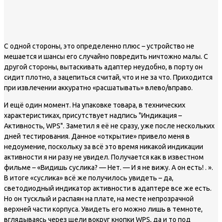
С одной стороны, это определенно плюс – устройство не
мешается и шансы его случайно повредить ничтожно малы. С
другой стороны, вытаскивать адаптер неудобно, в порту он
сидит плотно, а зацепиться считай, что и не за что. Приходится
при извлечении аккуратно «расшатывать» влево/вправо.
И ещё один момент. На упаковке товара, в технических
характеристиках, присутствует надпись "Индикация –
Активность, WPS". Заметил я её не сразу, уже после нескольких
дней тестирования. Данное «открытие» привело меня в
недоумение, поскольку за всё это время никакой индикации
активности я ни разу не увидел. Получается как в известном
фильме – «Видишь суслика? — Нет. — И я не вижу. А он есть! . ».
В итоге «суслика» всё же получилось увидеть – да,
светодиодный индикатор активности в адаптере все же есть.
Но он тусклый и распаян на плате, на месте непрозрачной
верхней части корпуса. Увидеть его можно лишь в темноте,
вглядываясь через щели вокруг кнопки WPS, да и то под