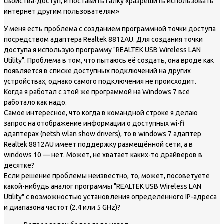
свойства-доступ, и поставить галку «разрешить использовать
интернет другим пользователям»
У меня есть проблема с созданием программной точки доступа
посредством адаптера Realtek 8812AU. Для создания точки
доступа я использую программу "REALTEK USB Wireless LAN
Utility". Проблема в том, что пытаюсь её создать, она вроде как
появляется в списке доступных подключений на других
устройствах, однако самого подключения не происходит.
Когда я работал с этой же программой на Windows 7 всё
работало как надо.
Самое интересное, что когда в командной строке я делаю
запрос на отображение информации о доступных wi-fi
адаптерах (netsh wlan show drivers), то в windows 7 адаптер
Realtek 8812AU имеет поддержку размещённой сети, а в
windows 10 — нет. Может, не хватает каких-то драйверов в
десятке?
Если решение проблемы неизвестно, то, может, посоветуете
какой-нибудь аналог программы "REALTEK USB Wireless LAN
Utility" с возможностью установления определённого IP-адреса
и диапазона частот (2.4 или 5 GHz)?