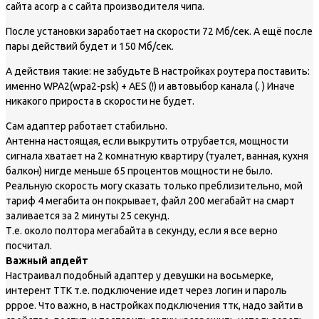
сайта acorp а с сайта производителя чипа.
После установки заработает на скорости 72 Мб/сек. А ещё после
пары действий будет и 150 Мб/сек.
А действия такие: не забудьте В настройках роутера поставить:
именно WPA2(wpa2-psk) + AES (!) и автовыбор канала (. ) Иначе
никакого прироста в скорости не будет.
Сам адаптер работает стабильно.
Антенна настоящая, если выкрутить отрубается, мощности
сигнала хватает на 2 комнатную квартиру (туалет, ванная, кухня
балкон) нигде меньше 65 процентов мощности не было.
Реальную скорость могу сказать только преблизительно, мой
тариф 4 мегабита он покрывает, файл 200 мегабайт на смарт
заливается за 2 минуты 25 секунд.
Т.е. около полтора мегабайта в секунду, если я все верно
посчитал.
Важный апдейт
Настраивал подобный адаптер у девушки на восьмерке,
интерент ТТК т.е. подключение идет через логин и пароль
pppoe. Что важно, в настройках подключения ттк, надо зайти в