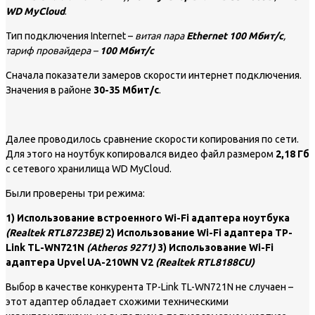
WD MyCloud
.
Тип подключения Internet –
витая пара
Ethernet 100 Мбит/с
,
тариф провайдера –
100 Мбит/с
Сначала показатели замеров скорости интернет подключения.
Значения в районе
30-35 Мбит/с
.
Далее проводилось сравнение скорости копирования по сети.
Для этого на ноутбук копировался видео файл размером
2,18 Гб
с сетевого хранилища WD MyCloud.
Были проверены три режима:
1) Использование встроенного Wi-Fi адаптера ноутбука
(Realtek RTL8723BE)
2) Использование Wi-Fi адаптера TP-
Link TL-WN721N
(Atheros 9271)
3) Использование Wi-Fi
адаптера Upvel UA-210WN V2
(Realtek RTL8188CU)
Выбор в качестве конкурента TP-Link TL-WN721N не случаен –
этот адаптер обладает схожими техническими