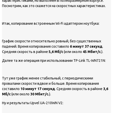
характеристиками, но выполнен в полноразмерном корпусе.
Посмотрим, как это скажется на скоростных характеристиках.
Итак, копирование встроенным Wi-Fi адаптером ноутбука:
График скорости относительно ровный, без существенных
падений. Время копирования составило
6 минут 37 секунд
.
Средняя скорость в районе
5,6 Мб/с
(или около
45 Мбит/с
.).
Далее та же операция при использовании TP-Link TL-WN721N:
Тут уже график менее стабильный, с периодическими
провалами скорости вдвое и больше. Время копирования
составило
10 минут 17 секунд
. Средняя скорость в районе
3,6
Мб/с
(или около
30 Мбит/с.
).
Ну и результаты Upvel UA-210WN V2: