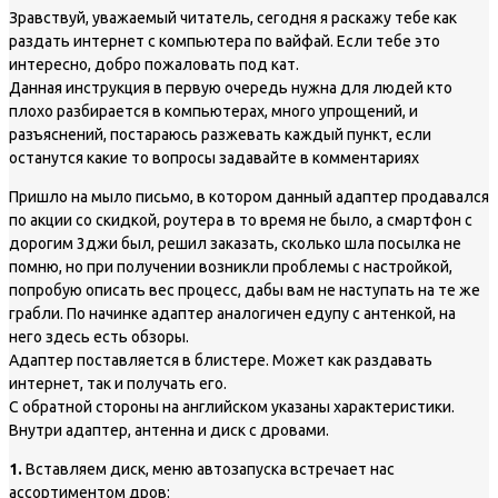
Зравствуй, уважаемый читатель, сегодня я раскажу тебе как
раздать интернет с компьютера по вайфай. Если тебе это
интересно, добро пожаловать под кат.
Данная инструкция в первую очередь нужна для людей кто
плохо разбирается в компьютерах, много упрощений, и
разъяснений, постараюсь разжевать каждый пункт, если
останутся какие то вопросы задавайте в комментариях
Пришло на мыло письмо, в котором данный адаптер продавался
по акции со скидкой, роутера в то время не было, а смартфон с
дорогим 3джи был, решил заказать, сколько шла посылка не
помню, но при получении возникли проблемы с настройкой,
попробую описать вес процесс, дабы вам не наступать на те же
грабли. По начинке адаптер аналогичен едупу с антенкой, на
него здесь есть обзоры.
Адаптер поставляется в блистере. Может как раздавать
интернет, так и получать его.
С обратной стороны на английском указаны характеристики.
Внутри адаптер, антенна и диск с дровами.
1.
Вставляем диск, меню автозапуска встречает нас
ассортиментом дров: