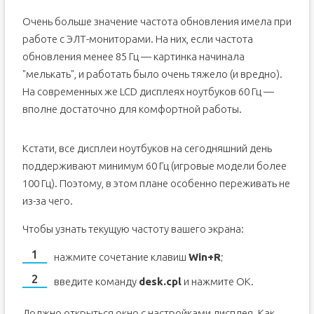
Очень больше значение частота обновления имела при
работе с ЭЛТ-мониторами. На них, если частота
обновления менее 85 Гц — картинка начинала
"мелькать", и работать было очень тяжело (и вредно).
На современных же LCD дисплеях ноутбуков 60 Гц —
вполне достаточно для комфортной работы.
Кстати, все дисплеи ноутбуков на сегодняшний день
поддерживают минимум 60 Гц (игровые модели более
100 Гц). Поэтому, в этом плане особенно переживать не
из-за чего.
Чтобы узнать текущую частоту вашего экрана:
нажмите сочетание клавиш
Win+R
;
введите команду
desk.cpl
и нажмите OK.
Должно открыться окно с настройками дисплея. Как