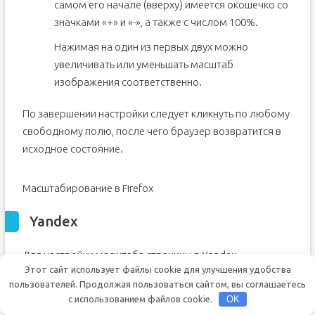
самом его начале (вверху) имеется окошечко со
значками «+» и «-», а также с числом 100%.
Нажимая на один из первых двух можно
увеличивать или уменьшать масштаб
изображения соответственно.
По завершении настройки следует кликнуть по любому
свободному полю, после чего браузер возвратится в
исходное состояние.
Масштабирование в Firefox
Yandex
Для настройки масштаба страницы в Yandex
Этот сайт использует файлы cookie для улучшения удобства
потребуется:
пользователей. Продолжая пользоваться сайтом, вы соглашаетесь
с использованием файлов cookie.
OK
Подобно предыдущему случаю открыть браузер