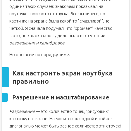
Yandex
один из таких случаев: знакомый показывал на
Видео – как быстро настроить разрешение экрана
ноутбуке свои фото с отпуска. Все бы ничего, но
Как настроить экран ноутбука правильно
картинка на экране была какой-то "смазливой", не
Разрешение и масштабирование
четкой. Я сначала подумал, что "хромает" качество
фото, но как оказалось, дело было в отсутствии
Яркость и контрастность
разрешении и калибровке
.
Отключение адаптированной яркости
Регулировка четкости текста и цветов
Но обо всем по порядку ниже.
Пару слов о частоте обновления
Как настроить экран ноутбука
правильно
Разрешение и масштабирование
Разрешение
— это количество точек, "рисующих"
картинку на экране. На мониторах с одной и той же
диагональю может быть разное количество этих точек!