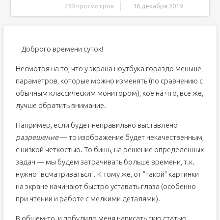
239 просмотров
16 декабря 2019
Как настроить экран ноутбука правильно
Разрешение и масштабирование
Доброго времени суток!
Яркость и контрастность
Отключение адаптированной яркости
Несмотря на то, что у экрана ноутбука гораздо меньше
Регулировка четкости текста и цветов
параметров, которые можно изменять (по сравнению с
Пару слов о частоте обновления
обычным классическим монитором), кое на что, всё же,
лучше обратить внимание.
Настройка масштаба дисплея
Изменение разрешения экрана при помощи кнопок
Например, если будет неправильно выставлено
устройства ввода
разрешение
— то изображение будет некачественным,
Мелкие и крупные значки экрана
с низкой четкостью. То бишь, на решение определенных
Изменение размера экрана устройства вывода в
«Ворде»
задач — мы будем затрачивать больше времени, т.к.
Изменение разрешения экрана в браузере
нужно "всматриваться". К тому же, от "такой" картинки
Google Chrome
на экране начинают быстро уставать глаза (особенно
Opera
при чтении и работе с мелкими деталями).
Firefox
В общем-то, и побудило меня написать сию статью