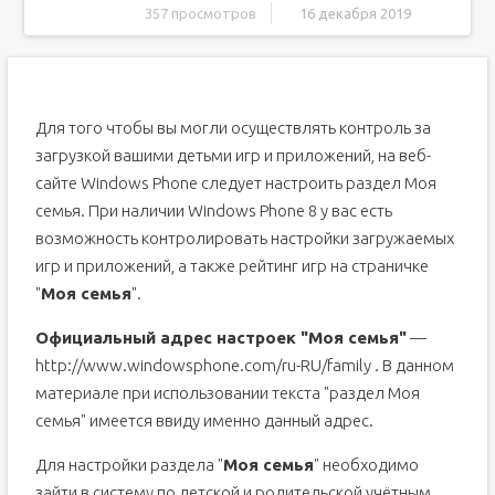
357 просмотров
16 декабря 2019
Как настроить раздел Моя семья на веб-сайте Windows
Phone (Nokia Lumia, Samsung Omnia, HTC и другие)
Как настроить сервис «Моя семья» в Windows Phone
Родительский контроль
Для того чтобы вы могли осуществлять контроль за
загрузкой вашими детьми игр и приложений, на веб-
Учетная запись Microsoft
сайте Windows Phone следует настроить раздел Моя
Настройка
семья. При наличии Windows Phone 8 у вас есть
Родительский контроль от "Майкрософт"
возможность контролировать настройки загружаемых
"Моя семья" - какие услуги предоставляет сервис?
игр и приложений, а также рейтинг игр на страничке
Настройка раздела "Моя семья"
"
Моя семья
".
Настройка на сайте Xbox.com
Официальный адрес настроек "Моя семья"
—
Права для учетной записи ребенка
http://www.windowsphone.com/ru-RU/family . В данном
Семейные настройки
материале при использовании текста "раздел Моя
семья" имеется ввиду именно данный адрес.
Для настройки раздела "
Моя семья
" необходимо
зайти в систему по детской и родительской учётным