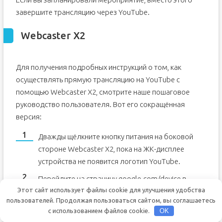
завершите трансляцию через YouTube.
Webcaster X2
Для получения подробных инструкций о том, как
осуществлять прямую трансляцию на YouTube с
помощью Webcaster X2, смотрите наше пошаговое
руководство пользователя. Вот его сокращённая
версия:
Дважды щёлкните кнопку питания на боковой
стороне Webcaster X2, пока на ЖК-дисплее
устройства не появится логотип YouTube.
Перейдите на страницу google.com/device в
Этот сайт использует файлы cookie для улучшения удобства
своём веб-браузере. Войдите в свою учётную
пользователей. Продолжая пользоваться сайтом, вы соглашаетесь
запись Google, если вы еще не вошли в систему.
с использованием файлов cookie.
OK
Введите код, который появляется на ЖК-дисплее