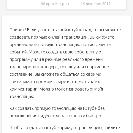
198 просмотров
16 декабря 2019
Как вести прямую трансляцию на YouTube
Как включить прямую трансляцию на YouTube
Привет ! Если у вас есть свой ютуб канал, то вы можете
Четыре способа прямой трансляции на YouTube
создавать прямые онлайн трансляции. Вы сможете
Трансляция через веб-браузер
организовать прямую трансляцию прямо с места
Трансляция через мобильное устройство
событий. Можете создать свою собственную
Трансляция через программный кодировщик
программу или в режиме реального времени
Трансляция через аппаратный кодировщик
транслировать концерт, ток-шоу или спортивное
Pearl Mini
состязание. Вы сможете общаться со своими
Webcaster X2
зрителями в прямом эфире и отвечать на их
комментарии. Можно монетизировать онлайн
трансляцию.
Как создать прямую трансляцию на Ютубе без
подключения видеокодера, просто и быстро .
Чтобы создать на ютубе прямую трансляцию, зайдите