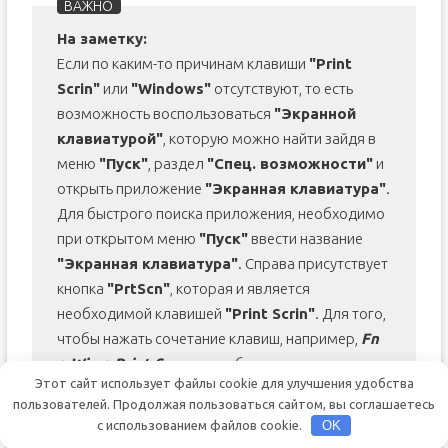
На заметку:
Если по каким-то причинам клавиши
"Print
Scrin"
или
"Windows"
отсутствуют, то есть
возможность воспользоваться
"Экранной
клавиатурой"
, которую можно найти зайдя в
меню
"Пуск"
, раздел
"Спец. возможности"
и
открыть приложение
"Экранная клавиатура"
.
Для быстрого поиска приложения, необходимо
при открытом меню
"Пуск"
ввести название
"Экранная клавиатура"
. Справа присутствует
кнопка
"PrtScn"
, которая и является
необходимой клавишей
"Print Scrin"
. Для того,
чтобы нажать сочетание клавиш, например,
Fn
+ Win + Print Screen
, необходимо зажать на
Этот сайт использует файлы cookie для улучшения удобства
небольшой промежуток времени нужные
пользователей. Продолжая пользоваться сайтом, вы соглашаетесь
клавиши
Fn
и
Win
, чтобы они стали активными и
с использованием файлов cookie.
OK
нажать на
PrtScn
.