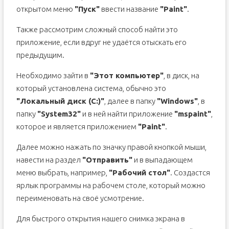
открытом меню
"Пуск"
ввести название
"Paint"
.
Также рассмотрим сложный способ найти это
приложение, если вдруг не удаётся отыскать его
предыдущим.
Необходимо зайти в
"Этот компьютер"
, в диск, на
который установлена система, обычно это
"Локальный диск (С:)"
, далее в папку
"Windows"
, в
папку
"System32"
и в ней найти приложение
"mspaint"
,
которое и является приложением
"Paint"
.
Далее можно нажать по значку правой кнопкой мыши,
навести на раздел
"Отправить"
и в выпадающем
меню выбрать, например,
"Рабочий стол"
. Создастся
ярлык программы на рабочем столе, который можно
переименовать на своё усмотрение.
Для быстрого открытия нашего снимка экрана в