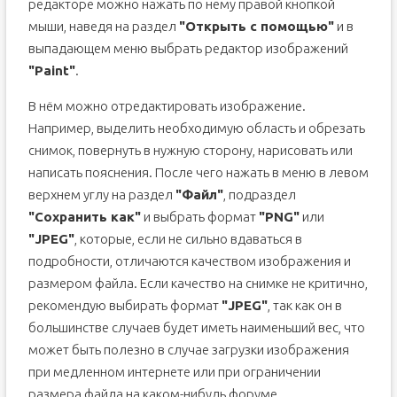
редакторе можно нажать по нему правой кнопкой
мыши, наведя на раздел
"Открыть с помощью"
и в
выпадающем меню выбрать редактор изображений
"Paint"
.
В нём можно отредактировать изображение.
Например, выделить необходимую область и обрезать
снимок, повернуть в нужную сторону, нарисовать или
написать пояснения. После чего нажать в меню в левом
верхнем углу на раздел
"Файл"
, подраздел
"Сохранить как"
и выбрать формат
"PNG"
или
"JPEG"
, которые, если не сильно вдаваться в
подробности, отличаются качеством изображения и
размером файла. Если качество на снимке не критично,
рекомендую выбирать формат
"JPEG"
, так как он в
большинстве случаев будет иметь наименьший вес, что
может быть полезно в случае загрузки изображения
при медленном интернете или при ограничении
размера файла на каком-нибудь форуме.