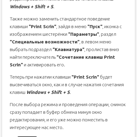
Windows + Shift + S
.
Также можно заменить стандартное поведение
клавиши
"Print Scrin"
, зайдя в меню
"Пуск"
, иконка с
изображением шестерёнки
"Параметры"
, раздел
"Специальные возможности"
, в левом меню
выбрать подраздел
"Клавиатура"
, пролистав вниз
найти переключатель
"Сочетание клавиш Print
Scrin"
и активировать его.
Теперь при нажатии клавиши
"Print Scrin"
будет
высвечиваться окно, как и в случае нажатия сочетания
клавиш
Windows + Shift + S
.
После выбора режима и проведения операции, снимок
сразу попадает в буфер обмена минуя окно
редактирования, и его уже можно поместить в
интересующее нас место.