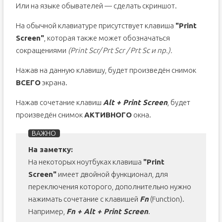
Или на языке обывателей — сделать скриншот.
На обычной клавиатуре присутствует клавиша
"Print
Screen"
, которая также может обозначаться
сокращениями
(Print Scr/ Prt Scr / Prt Sc и пр.).
Нажав на данную клавишу, будет произведён снимок
ВСЕГО
экрана.
Нажав сочетание клавиш
Alt + Print Screen
, будет
произведён снимок
АКТИВНОГО
окна.
На заметку:
На некоторых ноутбуках клавиша
"Print
Screen"
имеет двойной функционал, для
переключения которого, дополнительно нужно
нажимать сочетание с клавишей
Fn
(Function).
Например,
Fn + Alt + Print Screen
.