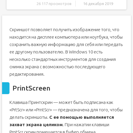
26 117 просмотров
16 декабря 2019
PrintScreen
Windows + Shift + S
Скриншот позволяет получить изображение того, что
«Ножницы»
находится на дисплее компьютера или ноутбука, чтобы
Подводим итоги
сохранить важную информацию для себя или передать
Делаем скриншот в программе «Ножницы»
ее другому пользователю. В Windows 10 есть
Клавиша Print Screen в Windows 10 для создания
несколько стандартных инструментов для создания
скриншота
снимка экрана с возможностью последующего
Снимок экрана через комбинацию клавиш Win+Shift+S
редактирования.
Программа Microsoft Snip Editor
Снимок всего экрана через Win + G – игровая панель
PrintScreen
в Windows 10
PicPick – программа для скриншотов в Windows 10
Клавиша Принтскрин — может быть подписана как
«PrtScr» или «PrntScr» — предназначена для того, чтобы
делать скриншоты.
С ее помощью выполняется
захват экрана целиком
. При нажатии клавиши
PrntScr скрин помещается в буфер обмена