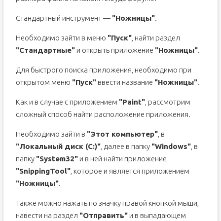
Стандартный инструмент —
"Ножницы"
.
Необходимо зайти в меню
"Пуск"
, найти раздел
"Стандартные"
и открыть приложение
"Ножницы"
.
Для быстрого поиска приложения, необходимо при
открытом меню
"Пуск"
ввести название
"Ножницы"
.
Как и в случае с приложением
"Paint"
, рассмотрим
сложный способ найти расположение приложения.
Необходимо зайти в
"Этот компьютер"
, в
"Локальный диск (С:)"
, далее в папку
"Windows"
, в
папку
"System32"
и в ней найти приложение
"SnippingTool"
, которое и является приложением
"Ножницы"
.
Также можно нажать по значку правой кнопкой мыши,
навести на раздел
"Отправить"
и в выпадающем