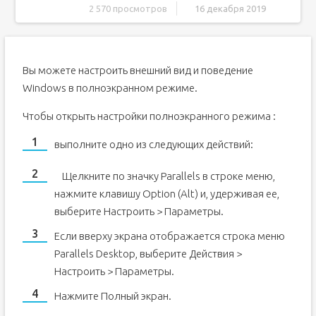
2 570 просмотров
16 декабря 2019
Способ 1. Использование "горячих клавиш"
Способ 2. Изменение параметров запуска
Вы можете настроить внешний вид и поведение
Способ 3. Настройка видеокарты
Windows в полноэкранном режиме.
Способ 4. Настройка игры
Способ 5. Смена разрешения
Чтобы открыть настройки полноэкранного режима :
Решение вопроса на ноутбуке
выполните одно из следующих действий:
Почему нужно это знать?
Мнение "специалистов" о горячих клавишах
Щелкните по значку Parallels
в строке меню,
Клавиши полноэкранного режима в различных
нажмите клавишу Option (Alt) и, удерживая ее,
приложениях
выберите Настроить > Параметры.
Полноэкранный режим в играх
Если вверху экрана отображается строка меню
Полноэкранный режим в Photoshop
Parallels Desktop, выберите Действия >
Полноэкранный режим в браузере Google Chrome
Настроить > Параметры.
Что делать, если у меня ноутбук?
Нажмите Полный экран.
Заключение