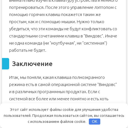
внимательно изучить клавиатуру устройства и немного
потренироваться. После этого управление лэптопом с
помощью горячих клавиш покажется таким же
простым, как и с помощью мышки. Нужно только
убедиться, что эти команды не будут конфликтовать со
стандартными сочетаниями клавиш в "Виндовс". Иначе
ни одна команда (ни "ноутбучная", ни "системная")
работать не будет.
Заключение
Итак, мы поняли, какая клавиша полноэкранного
режима есть в самой операционной системе "Виндовс"
и в различных программных продуктах. Если с
системой все более или менее понятно и есть хоть
какая-то стабильность, то с утилитами все не так
Этот сайт использует файлы cookie для улучшения удобства
просто. Каждая программа имеет собственный набор
пользователей. Продолжая пользоваться сайтом, вы соглашаетесь
горячих клавиш. Поэтому и комбинации клавиш,
с использованием файлов cookie.
OK
включающие полноэкранный режим могут быть