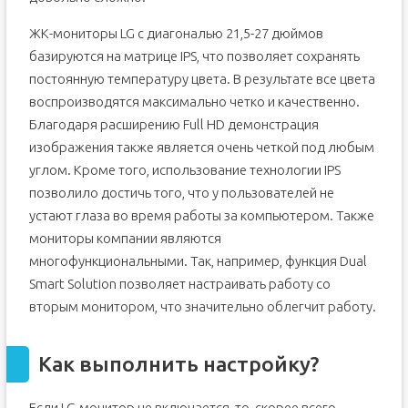
Гамма
Настройка серого
ЖК-мониторы LG с диагональю 21,5-27 дюймов
Программная настройка
базируются на матрице IPS, что позволяет сохранять
Проверка результата
постоянную температуру цвета. В результате все цвета
воспроизводятся максимально четко и качественно.
Аппаратная настройка
Благодаря расширению Full HD демонстрация
Настройка и оценка качества изображения
изображения также является очень четкой под любым
Яркость
углом. Кроме того, использование технологии IPS
позволило достичь того, что у пользователей не
Гамма
устают глаза во время работы за компьютером. Также
Настройка серого
мониторы компании являются
Программная настройка
многофункциональными. Так, например, функция Dual
Проверка результата
Smart Solution позволяет настраивать работу со
вторым монитором, что значительно облегчит работу.
Содержание:
Зачем настраивать монитор?
Как правильно настроить монитор – с чего начать?
Как выполнить настройку?
Правильное подключение к компьютеру
Если LG-монитор не включается, то, скорее всего,