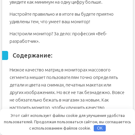
увидите как минимум на одну цифру больше.
Настройте правильно и в итоге вы будете приятно
удивлены тем, что умеет ваш монитор!
Настроили монитор? За дело: профессия «Веб-
разработчик».
Содержание:
Низкое качество матриц в мониторах массового
сегмента мешает пользователям точно определять
детали и цвета на снимках, печатных макетах или
других изображениях. Но всё не так безнадежно. Вовсе
не обязательно бежать в магазин за новым. Как
настроить монитор, чтобы улучшить качество
изображения?
Этот сайт использует файлы cookie для улучшения удобства
пользователей. Продолжая пользоваться сайтом, вы соглашаетесь
В первую очередь, нужно учитывать, что мы говорим о
с использованием файлов cookie.
OK
потребительском подходе. Профессионалы