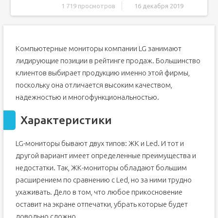
1 719 просмотров
16 декабря 2019
Характеристики
Как выполнить настройку?
Компьютерные мониторы компании LG занимают
Установка или обновление драйверов
лидирующие позиции в рейтинге продаж. Большинство
Что делать, если компьютер включается, а монитор не
работает?
клиентов выбирает продукцию именно этой фирмы,
Причины неполадок монитора
поскольку она отличается высоким качеством,
Основные неполадки
надежностью и многофункциональностью.
Ремонт устройства
Характеристики
Разбор монитора LG flatron
Схемы мониторов
LG-мониторы бывают двух типов: ЖК и Led. И тот и
Отзывы о продукции LG
другой вариант имеет определенные преимущества и
Аппаратная настройка
недостатки. Так, ЖК-мониторы обладают большим
Настройка и оценка качества изображения
расширением по сравнению с Led, но за ними трудно
Яркость
ухаживать. Дело в том, что любое прикосновение
оставит на экране отпечатки, убрать которые будет
довольно сложно.