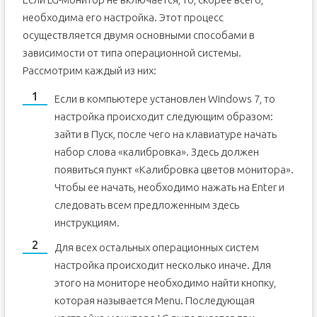
Правильно установленные драйверы для
видеокарты и монитора
необходима его настройка. Этот процесс
Правильное установленное разрешение экрана
осуществляется двумя основными способами в
Настройка монитора – управление частотой
зависимости от типа операционной системы.
обновления экрана
Рассмотрим каждый из них:
Контраст, яркость и цветовая температура монитора
Подводя итоги
Если в компьютере установлен Windows 7, то
настройка происходит следующим образом:
зайти в Пуск, после чего на клавиатуре начать
набор слова «калибровка». Здесь должен
появиться пункт «Калибровка цветов монитора».
Чтобы ее начать, необходимо нажать на Enter и
следовать всем предложенным здесь
инструкциям.
Для всех остальных операционных систем
настройка происходит несколько иначе. Для
этого на мониторе необходимо найти кнопку,
которая называется Menu. Последующая