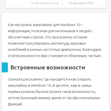
2 166 просмотров
16 декабря 2019
Встроенные возможности
Realtek
Как настроить эквалайзер для Windows 10 –
Стороннее программное обеспечение
информация, полезная для меломанов и людей с
Winamp
абсолютным слухом. Это программа, которая
Equalizer APO
позволяет регулировать амплитуду звуковых
Комментарии (8)
колебаний в разных частотных диапазонах. Благодаря
Что такое эквалайзер
этой возможности звук становится объемным, чистым.
Инструкция для проверки или обновлению аудио
драйверов
Встроенные возможности
Встроенный Эквалайзер Windows 10
Графический Эквалайзер
Сначала расскажем, где находится и как открыть
Equalizer APO - Эквалайзер
эквалайзер в Windows 10. В десятке, еще в самых
Эквалайзер для Windows 10 - Realtek HD Audio Manager
первых релизах была встроена такая возможность,
Эквалайзер для Windows 10 Скачать
хотя встроенный микшер далек от профессиональных
функций.
Что такое эквалайзер и для чего он нужен