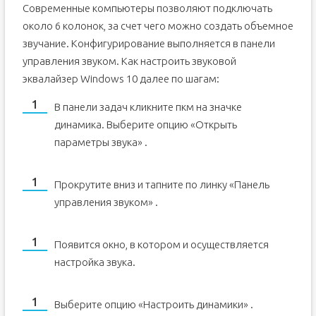
Настройка звучания штатными средствами «десятки»
Современные компьютеры позволяют подключать
Настройка динамиков в окне «Свойства»
около 6 колонок, за счет чего можно создать объемное
Использование драйвера Realtek
звучание. Конфигурирование выполняется в панели
Видео: как пользоваться эквалайзером
управления звуком. Как настроить звуковой
эквалайзер Windows 10 далее по шагам:
Обзор лучших сторонних эквалайзеров
Equalizer APO: бесплатное приложение с
В панели задач кликните пкм на значке
достаточным количеством функций
динамика. Выберите опцию «Открыть
Viper4Windows: отдельная настройка звучания
музыки и фильмов
параметры звука» .
Graphic Equalizer Studio: бесплатный инструмент с
визуализацией настроек
Hear: множество эффектов и объёмное звучание
Прокрутите вниз и тапните по линку «Панель
управления звуком» .
Появится окно, в котором и осуществляется
настройка звука.
Выберите опцию «Настроить динамики» .