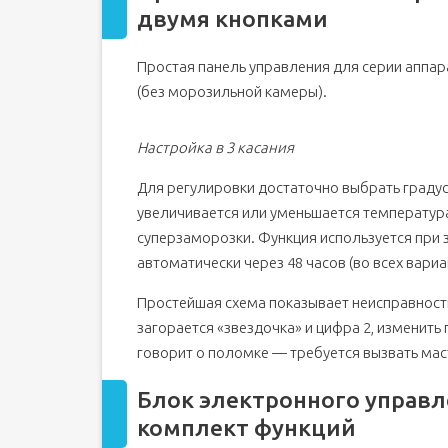
двумя кнопками
Как выставить температуру в холодильнике Атла
Механический регулятор
Простая панель управления для серии аппара
Электронный регулятор
(без морозильной камеры).
Настройка в 3 касания
Для регулировки достаточно выбрать градусы
увеличивается или уменьшается температур
суперзаморозки. Функция используется при 
автоматически через 48 часов (во всех вари
Простейшая схема показывает неисправнос
загорается «звездочка» и цифра 2, изменить
говорит о поломке — требуется вызвать мас
Блок электронного управл
комплект функций