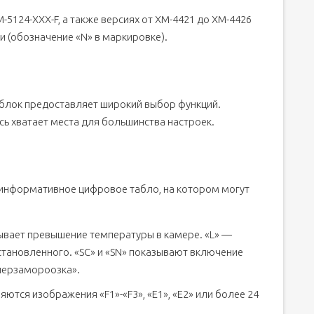
-5124-ХХХ-F, а также версиях от ХМ-4421 до ХМ-4426
ри (обозначение «N» в маркировке).
и блок предоставляет широкий выбор функций.
ь хватает места для большинства настроек.
информативное цифровое табло, на котором могут
вает превышение температуры в камере. «L» —
становленного. «SC» и «SN» показывают включение
перзамороозка».
яются изображения «F1»-«F3», «E1», «E2» или более 24