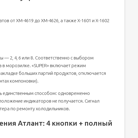
нт
тов от ХМ-4619 до ХМ-4626, а также Х-1601 и Х-1602
 — 2, 4, 6 или 8. Соответственно с выбором
а в морозилке. «SUPER» включает режим
закладке больших партий продуктов, отключается
антах компоновки).
ть единственным способом: одновременно
 положение индикаторов не получается. Сигнал
тера по ремонту холодильников.
ения Атлант: 4 кнопки + полный