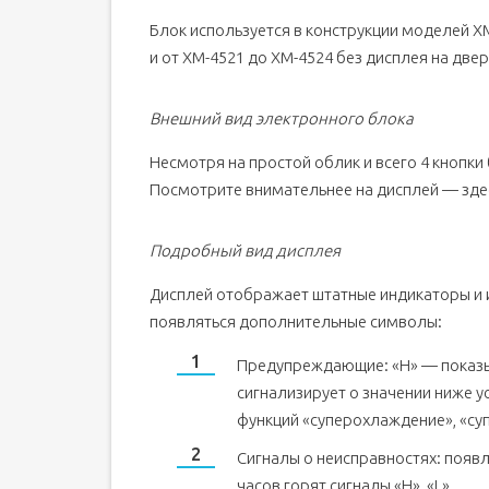
Блок используется в конструкции моделей ХМ
и от XM-4521 до ХМ-4524 без дисплея на две
Внешний вид электронного блока
Несмотря на простой облик и всего 4 кнопк
Посмотрите внимательнее на дисплей — здес
Подробный вид дисплея
Дисплей отображает штатные индикаторы и 
появляться дополнительные символы:
Предупреждающие: «Н» — показы
сигнализирует о значении ниже у
функций «суперохлаждение», «су
Сигналы о неисправностях: появл
часов горят сигналы «Н», «L».