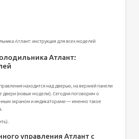
и + полный комплект функций
ы"
ковым сигналом
ьника Атлант: инструкция для всех моделей
дильником Атлант не работает или выдает сигнал ошибки
олодильника Атлант:
лей
правления находится над дверью, на верхней панели
нт
е двери (новые модели). Сегодня поговорим о
нным экраном и индикаторами — именно такое
в.
ть).
ного управления Атлант с