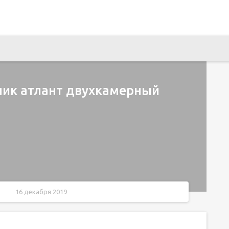
ник атлант двухкамерный
16 декабря 2019
инструкция для всех моделей
ант с двумя кнопками