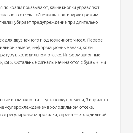
я по краям показывают, какие кнопки управляют
ильного отсека. «Снежинка» активирует режим
гнала» убирает предупреждение при длительно
ек для двузначного и однозначного чисел. Первое
ильной камере, информационные знаки, коды
ературу в холодильном отсеке. Информационные
», «SF». Остальные сигналы начинаются с буквы «F» и
нные возможности — установку времени, 3 варианта
а «суперохлаждение» в холодильном отсеке.
ится регулировка морозилки, справа — холодильной