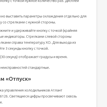
опку с точкой нужное количество раз. Дисплей
жно выставить параметры охлаждения отдельно для
 со стрелками с нужной стороны.
жмите и удерживайте кнопку с точкой (крайняя
вые индикаторы. Стрелками слевой стороны
елками справа температуру ХО. Для выхода из
те 3 секунды кнопку с точкой.
30 секунд) отображает градусы и время.
неисправностей стандартные.
ом «Отпуск»
ка управления холодильников Атлант
-6126. Светящиеся цифры просвечивают сквозь
и.