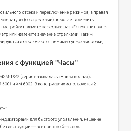
розильного отсека и переключение режимов, а правая
емпературы (со стрелками) помогает изменить
настройки нажмите несколько раз «F» пока не начнет
метр или измените значение стрелками. Таким
ивируются и отключаются режимы суперзаморозки,
ния с функцией "Часы"
ХМ-1848 (серия называлась «Новая волна»).
6001 и ХМ-6002. В конструкциях используется 2
ура
 индикаторами для быстрого управления. Решение
без инструкции — все понятно без слов: