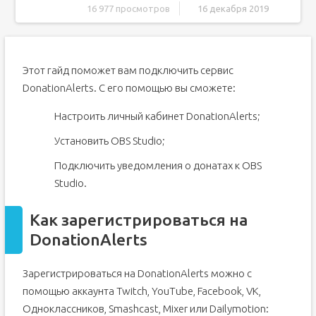
16 977 просмотров
16 декабря 2019
Как зарегистрироваться на DonationAlerts
Как настроить OBS Studio
Этот гайд поможет вам подключить сервис
Как связать OBS Studio и DonationAlerts
DonationAlerts. С его помощью вы сможете:
Как кастомизировать уведомления и настроить
минимальную сумму доната
Настроить личный кабинет DonationAlerts;
Как добавить топ донатов
Как добавить голосование
Установить OBS Studio;
Как добавить цель на сбор средств
Подключить уведомления о донатах к OBS
Что такое Donationalerts
Studio.
Заработок стримеров на донате
Как зарегистрироваться на
Преимущества и недостатки Donationalerts
DonationAlerts
Настройка доната donationalerts на ОБСдля Ютуба
Добавление виджетов
Зарегистрироваться на DonationAlerts можно с
Вывод денежных средств с доната
помощью аккаунта Twitch, YouTube, Facebook, VK,
Что такое донат?
Одноклассников, Smashcast, Mixer или Dailymotion: