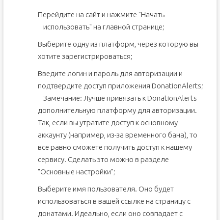
Как получают прибыль с доната
Популярные сервисы для донатов на Twitch
Перейдите на сайт и нажмите "Начать
использовать" на главной странице;
Как настроить донаты на Twitch через DonationAlerts
Как подключить донат в StreamLabs
Выберите одну из платформ, через которую вы
DonatePay
хотите зарегистрироваться;
Как получать донаты через Bits
Введите логин и пароль для авторизации и
Пожертвования через PayPal
подтвердите доступ приложения DonationAlerts;
Как включить и настроить донат на Твиче?
Замечание: Лучше привязать к DonationAlerts
дополнительную платформу для авторизации.
Звуки для доната Twitch и какую музыку можно
использовать?
Так, если вы утратите доступ к основному
Картинки (гифка)
аккаунту (например, из-за временного бана), то
Виджеты
все равно сможете получить доступ к нашему
Как добавить ссылку (кнопку) на донат в Twitch под
сервису. Сделать это можно в разделе
стримом
"Основные настройки";
Как вывести прибыль с доната
Выберите имя пользователя. Оно будет
Как побудить аудиторию делать больше донатов
использоваться в вашей ссылке на страницу с
Как задонатить на Твиче
донатами. Идеально, если оно совпадает с
Как донатить на Твиче с телефона