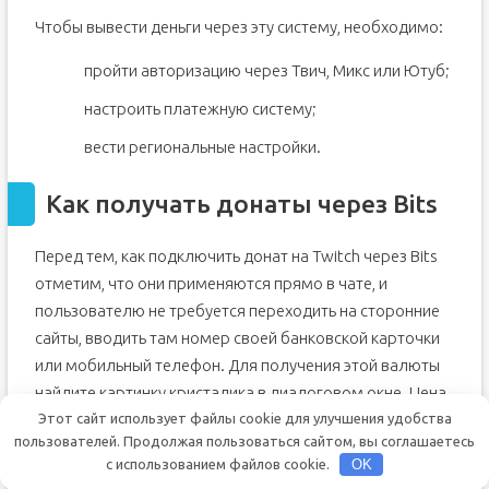
Чтобы вывести деньги через эту систему, необходимо:
пройти авторизацию через Твич, Микс или Ютуб;
настроить платежную систему;
вести региональные настройки.
Как получать донаты через Bits
Перед тем, как подключить донат на Twitch через Bits
отметим, что они применяются прямо в чате, и
пользователю не требуется переходить на сторонние
сайты, вводить там номер своей банковской карточки
или мобильный телефон. Для получения этой валюты
найдите картинку кристалика в диалоговом окне. Цена
постоянно обновляется. Перед первой покупкой битов
Этот сайт использует файлы cookie для улучшения удобства
пользователей. Продолжая пользоваться сайтом, вы соглашаетесь
нужно зарегистрировать аккаунт на сайте Амазона.
с использованием файлов cookie.
OK
Далее процессы проходят в автоматическом режиме.