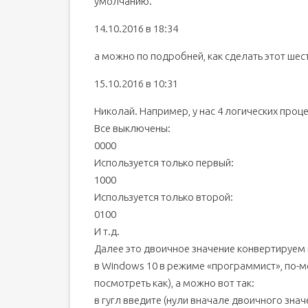
умолчанию.
14.10.2016 в 18:34
а можно по подробней, как сделать этот ше
15.10.2016 в 10:31
Николай. Например, у нас 4 логических проц
Все выключены:
0000
Используется только первый:
1000
Используется только второй:
0100
И т.д.
Далее это двоичное значение конвертируем 
в Windows 10 в режиме «программист», по-мо
посмотреть как), а можно вот так:
в гугл введите (нули вначале двоичного зна