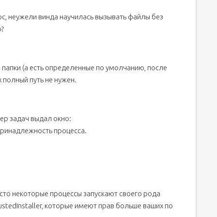
ос, неужели винда научилась вызывать файлы без
ю?
папки (а есть определенные по умолчанию, после
 полный путь не нужен.
чер задач выдал окно:
 принадлежность процесса.
сто некоторые процессы запускают своего рода
ustedInstaller, которые имеют прав больше ваших по