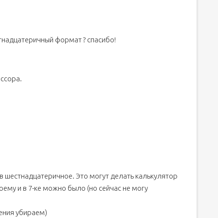
стнадцатеричный формат ? спасибо!
ессора.
в шестнадцатеричное. Это могут делать калькулятор
ему и в 7-ке можно было (но сейчас не могу
чения убираем)