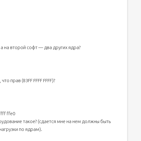
, а на второй софт — два других ядра?
что прав (83FF FFFF FFFF)?
fff ffe0
рудование такое? (сдается мне на нем должны быть
агрузки по ядрам).