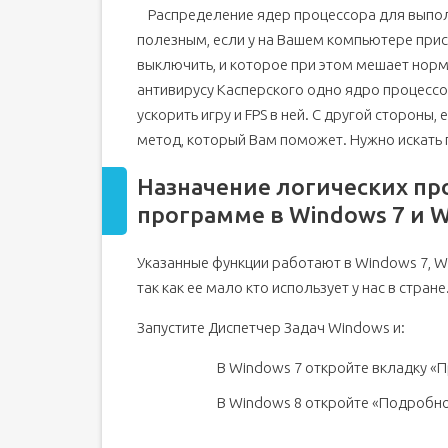
Распределение ядер процессора для выпо
Сколько ядер на моем компьютере
полезным, если у на Вашем компьютере прис
Включаем все ядра процессора
выключить, и которое при этом мешает нор
Предисловие
антивирусу Касперского одно ядро процессо
Оптимизация ядер и памяти с помощью MSConf
ускорить игру и FPS в ней. С другой стороны,
Заставить игру использовать все ядра процессо
метод, который Вам поможет. Нужно искать
Назначение логических п
программе в Windows 7 и W
Указанные функции работают в Windows 7, Wi
так как ее мало кто использует у нас в стране
Запустите Диспетчер Задач Windows и:
В Windows 7 откройте вкладку «
В Windows 8 откройте «Подробн