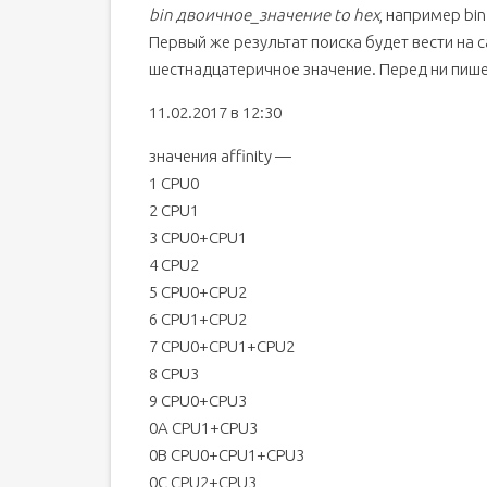
bin двоичное_значение to hex
, например bin
Первый же результат поиска будет вести на с
шестнадцатеричное значение. Перед ни пишем
11.02.2017 в 12:30
значения affinity —
1 CPU0
2 CPU1
3 CPU0+CPU1
4 CPU2
5 CPU0+CPU2
6 CPU1+CPU2
7 CPU0+CPU1+CPU2
8 CPU3
9 CPU0+CPU3
0A CPU1+CPU3
0B CPU0+CPU1+CPU3
0C CPU2+CPU3