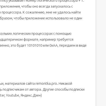
finity указывает номер логического процессора + 1.
приложения, чтобы оно всегда запускалось с
процессора. К сожалению, мне не удалось найти
образом, чтобы приложение использовало не один
скольких логических процессорах с помощью
тнадцатеричном формате, например требуется
твенно, это будет 10101010 или 0xAA, передаем в виде
ых, материалов сайта remontka.pro. Никакой
 подписчикам от автора. Другие способы подписки
ter, Youtube, Яндекс.Дзен)