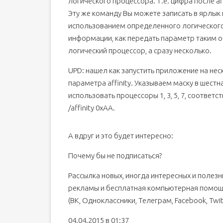
логического процессора. Т.е. цифра после af
Эту же команду Вы можете записать в ярлык 
использованием определенного логического 
информации, как передать параметр таким 
логический процессор, а сразу несколько.
UPD: нашел как запустить приложение на не
параметра affinity. Указываем маску в шес
использовать процессоры 1, 3, 5, 7, соответс
/affinity 0xAA.
А вдруг и это будет интересно:
Почему бы не подписаться?
Рассылка новых, иногда интересных и полезн
рекламы и бесплатная компьютерная помощь
(ВК, Одноклассники, Телеграм, Facebook, Twit
04.04.2015 в 01:37