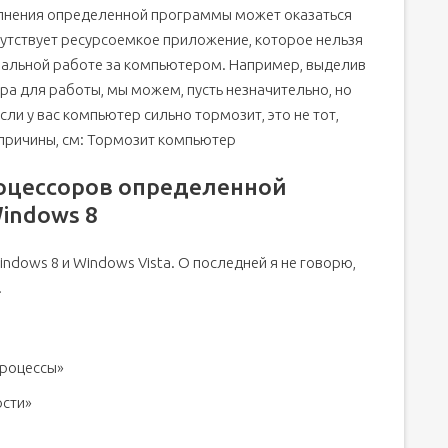
лнения определенной программы может оказаться
утствует ресурсоемкое приложение, которое нельзя
мальной работе за компьютером. Например, выделив
ра для работы, мы можем, пусть незначительно, но
ig
 если у вас компьютер сильно тормозит, это не тот,
ра
 причины, см: Тормозит компьютер
роцессоров определенной
indows 8
ndows 8 и Windows Vista. О последней я не говорю,
.
Процессы»
ости»