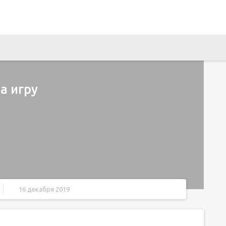
а игру
16 декабря 2019
нной программе в Windows 7 и Windows 8
е процессора (логическом процессоре)