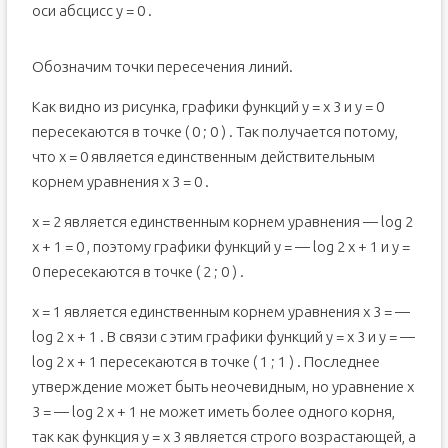
оси абсцисс у = 0 .
Обозначим точки пересечения линий.
Как видно из рисунка, графики функций y = x 3 и y = 0
пересекаются в точке ( 0 ; 0 ) . Так получается потому,
что х = 0 является единственным действительным
корнем уравнения x 3 = 0 .
x = 2 является единственным корнем уравнения — log 2
x + 1 = 0 , поэтому графики функций y = — log 2 x + 1 и y =
0 пересекаются в точке ( 2 ; 0 ) .
x = 1 является единственным корнем уравнения x 3 = —
log 2 x + 1 . В связи с этим графики функций y = x 3 и y = —
log 2 x + 1 пересекаются в точке ( 1 ; 1 ) . Последнее
утверждение может быть неочевидным, но уравнение x
3 = — log 2 x + 1 не может иметь более одного корня,
так как функция y = x 3 является строго возрастающей, а