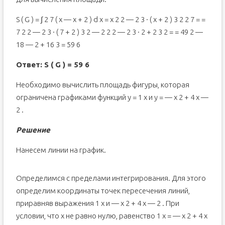
S ( G ) = ∫ 2 7 ( x — x + 2 ) d x = x 2 2 — 2 3 · ( x + 2 ) 3 2 2 7 = =
7 2 2 — 2 3 · ( 7 + 2 ) 3 2 — 2 2 2 — 2 3 · 2 + 2 3 2 = = 49 2 —
18 — 2 + 16 3 = 59 6
Ответ: S ( G ) = 59 6
Необходимо вычислить площадь фигуры, которая
ограничена графиками функций y = 1 x и y = — x 2 + 4 x —
2 .
Решение
Нанесем линии на график.
Определимся с пределами интегрирования. Для этого
определим координаты точек пересечения линий,
приравняв выражения 1 x и — x 2 + 4 x — 2 . При
условии, что x не равно нулю, равенство 1 x = — x 2 + 4 x