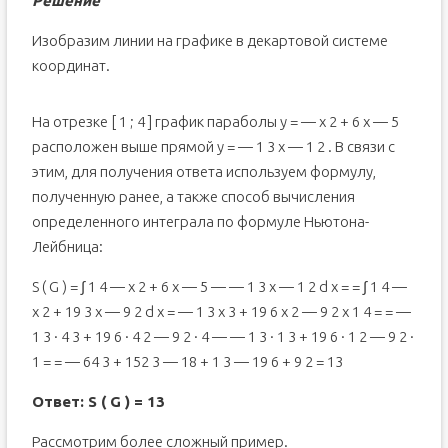
Решение
Изобразим линии на графике в декартовой системе
координат.
На отрезке [ 1 ; 4 ] график параболы y = — x 2 + 6 x — 5
расположен выше прямой y = — 1 3 x — 1 2 . В связи с
этим, для получения ответа используем формулу,
полученную ранее, а также способ вычисления
определенного интеграла по формуле Ньютона-
Лейбница:
S ( G ) = ∫ 1 4 — x 2 + 6 x — 5 — — 1 3 x — 1 2 d x = = ∫ 1 4 —
x 2 + 19 3 x — 9 2 d x = — 1 3 x 3 + 19 6 x 2 — 9 2 x 1 4 = = —
1 3 · 4 3 + 19 6 · 4 2 — 9 2 · 4 — — 1 3 · 1 3 + 19 6 · 1 2 — 9 2 ·
1 = = — 64 3 + 152 3 — 18 + 1 3 — 19 6 + 9 2 = 13
Ответ: S ( G ) = 13
Рассмотрим более сложный пример.