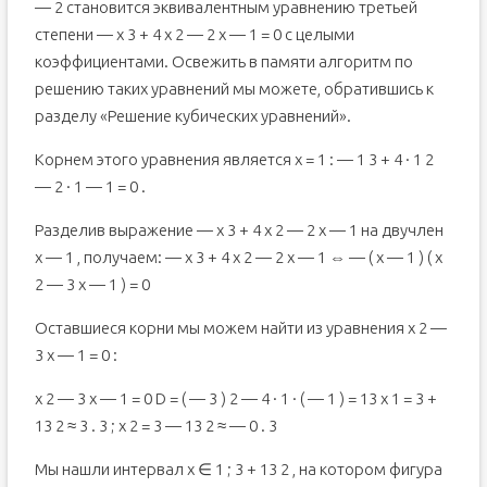
— 2 становится эквивалентным уравнению третьей
степени — x 3 + 4 x 2 — 2 x — 1 = 0 с целыми
коэффициентами. Освежить в памяти алгоритм по
решению таких уравнений мы можете, обратившись к
разделу «Решение кубических уравнений».
Корнем этого уравнения является х = 1 : — 1 3 + 4 · 1 2
— 2 · 1 — 1 = 0 .
Разделив выражение — x 3 + 4 x 2 — 2 x — 1 на двучлен
x — 1 , получаем: — x 3 + 4 x 2 — 2 x — 1 ⇔ — ( x — 1 ) ( x
2 — 3 x — 1 ) = 0
Оставшиеся корни мы можем найти из уравнения x 2 —
3 x — 1 = 0 :
x 2 — 3 x — 1 = 0 D = ( — 3 ) 2 — 4 · 1 · ( — 1 ) = 13 x 1 = 3 +
13 2 ≈ 3 . 3 ; x 2 = 3 — 13 2 ≈ — 0 . 3
Мы нашли интервал x ∈ 1 ; 3 + 13 2 , на котором фигура