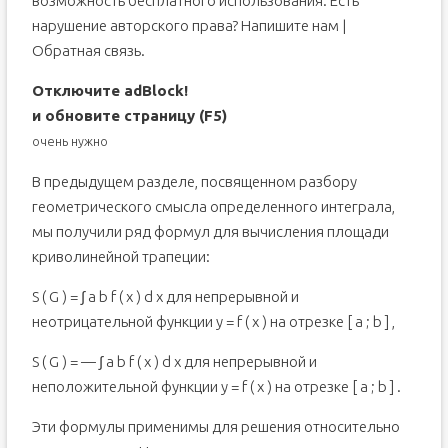
возможность бесплатного использования. Есть
нарушение авторского права? Напишите нам |
Обратная связь.
Отключите adBlock!
и обновите страницу (F5)
очень нужно
В предыдущем разделе, посвященном разбору
геометрического смысла определенного интеграла,
мы получили ряд формул для вычисления площади
криволинейной трапеции:
S ( G ) = ∫ a b f ( x ) d x для непрерывной и
неотрицательной функции y = f ( x ) на отрезке [ a ; b ] ,
S ( G ) = — ∫ a b f ( x ) d x для непрерывной и
неположительной функции y = f ( x ) на отрезке [ a ; b ] .
Эти формулы применимы для решения относительно