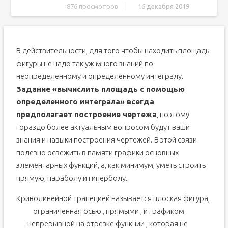
876 просмотров
16 декабря 2019
Формула для вычисления площади фигуры,
ограниченной линиями y=f(x) или x=g(y)
Примеры вычисления площади фигуры, ограниченной
В действительности, для того чтобы находить площадь
линиями y=f(x) или x=g(y)
Итоги
фигуры не надо так уж много знаний по
неопределенному и определенному интегралу.
Задание «вычислить площадь с помощью
определенного интеграла» всегда
предполагает построение чертежа
, поэтому
гораздо более актуальным вопросом будут ваши
знания и навыки построения чертежей. В этой связи
полезно освежить в памяти графики основных
элементарных функций, а, как минимум, уметь строить
прямую, параболу и гиперболу.
Криволинейной трапецией называется плоская фигура,
ограниченная осью
, прямыми
,
и графиком
непрерывной на отрезке
функции
, которая не