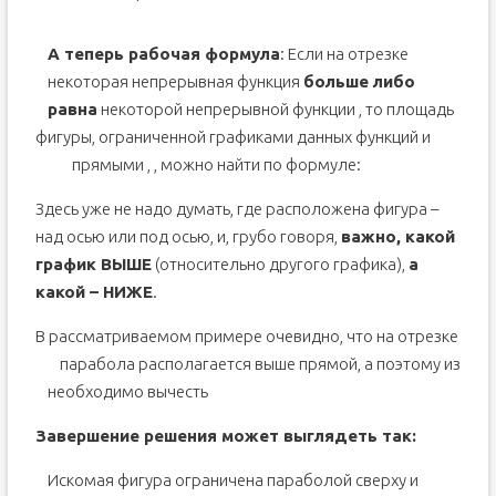
А теперь рабочая формула
: Если на отрезке
некоторая непрерывная функция
больше либо
равна
некоторой непрерывной функции
, то площадь
фигуры, ограниченной графиками данных функций и
прямыми
,
, можно найти по формуле:
Здесь уже не надо думать, где расположена фигура –
над осью или под осью, и, грубо говоря,
важно, какой
график ВЫШЕ
(относительно другого графика),
а
какой – НИЖЕ
.
В рассматриваемом примере очевидно, что на отрезке
парабола располагается выше прямой, а поэтому из
необходимо вычесть
Завершение решения может выглядеть так:
Искомая фигура ограничена параболой
сверху и