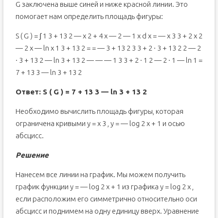
G заключена выше синей и ниже красной линии. Это
помогает нам определить площадь фигуры:
S ( G ) = ∫ 1 3 + 13 2 — x 2 + 4 x — 2 — 1 x d x = — x 3 3 + 2 x 2
— 2 x — ln x 1 3 + 13 2 = = — 3 + 13 2 3 3 + 2 · 3 + 13 2 2 — 2
· 3 + 13 2 — ln 3 + 13 2 — — — 1 3 3 + 2 · 1 2 — 2 · 1 — ln 1 =
7 + 13 3 — ln 3 + 13 2
Ответ: S ( G ) = 7 + 13 3 — ln 3 + 13 2
Необходимо вычислить площадь фигуры, которая
ограничена кривыми y = x 3 , y = — log 2 x + 1 и осью
абсцисс.
Решение
Нанесем все линии на график. Мы можем получить
график функции y = — log 2 x + 1 из графика y = log 2 x ,
если расположим его симметрично относительно оси
абсцисс и поднимем на одну единицу вверх. Уравнение