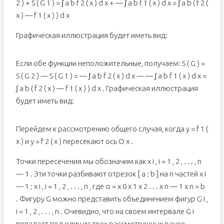
2 ) + S ( G 1 ) = ∫ a b f 2 ( x ) d x + — ∫ a b f 1 ( x ) d x = ∫ a b ( f 2 (
x ) — f 1 ( x ) ) d x
Графическая иллюстрация будет иметь вид:
Если обе функции неположительные, получаем: S ( G ) =
S ( G 2 ) — S ( G 1 ) = — ∫ a b f 2 ( x ) d x — — ∫ a b f 1 ( x ) d x =
∫ a b ( f 2 ( x ) — f 1 ( x ) ) d x . Графическая иллюстрация
будет иметь вид:
Перейдем к рассмотрению общего случая, когда y = f 1 (
x ) и y = f 2 ( x ) пересекают ось O x .
Точки пересечения мы обозначим как x i , i = 1 , 2 , . . . , n
— 1 . Эти точки разбивают отрезок [ a ; b ] на n частей x i
— 1 ; x i , i = 1 , 2 , . . . , n , где α = x 0 x 1 x 2 . . . x n — 1 x n = b
. Фигуру G можно представить объединением фигур G i ,
i = 1 , 2 , . . . , n . Очевидно, что на своем интервале G i
попадает под один из трех рассмотренных ранее