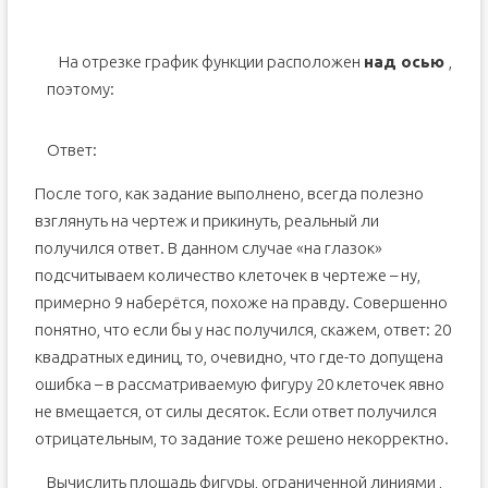
На отрезке
график функции
расположен
над осью
,
поэтому:
Ответ:
После того, как задание выполнено, всегда полезно
взглянуть на чертеж и прикинуть, реальный ли
получился ответ. В данном случае «на глазок»
подсчитываем количество клеточек в чертеже – ну,
примерно 9 наберётся, похоже на правду. Совершенно
понятно, что если бы у нас получился, скажем, ответ: 20
квадратных единиц, то, очевидно, что где-то допущена
ошибка – в рассматриваемую фигуру 20 клеточек явно
не вмещается, от силы десяток. Если ответ получился
отрицательным, то задание тоже решено некорректно.
Вычислить площадь фигуры, ограниченной линиями
,