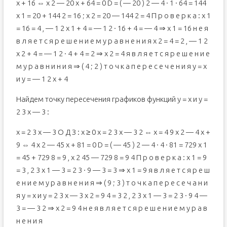
x + 16 ⇔ x 2 — 20 x + 64 = 0 D = ( — 20 ) 2 — 4 · 1 · 64 = 144
x 1 = 20 + 144 2 = 16 ; x 2 = 20 — 144 2 = 4 П р о в е р к а : x 1
= 16 = 4 , — 1 2 x 1 + 4 = — 1 2 · 16 + 4 = — 4 ⇒ x 1 = 16 н е я
в л я е т с я р е ш е н и е м у р а в н е н и я x 2 = 4 = 2 , — 1 2
x 2 + 4 = — 1 2 · 4 + 4 = 2 ⇒ x 2 = 4 я в л я е т с я р е ш е н и е
м у р а в н и н и я ⇒ ( 4 ; 2 ) т о ч к а п е р е с е ч е н и я y = x
и y = — 1 2 x + 4
Найдем точку пересечения графиков функций y = x и y =
2 3 x — 3 :
x = 2 3 x — 3 О Д З : x ≥ 0 x = 2 3 x — 3 2 ⇔ x = 4 9 x 2 — 4 x +
9 ⇔ 4 x 2 — 45 x + 81 = 0 D = ( — 45 ) 2 — 4 · 4 · 81 = 729 x 1
= 45 + 729 8 = 9 , x 2 45 — 729 8 = 9 4 П р о в е р к а : x 1 = 9
= 3 , 2 3 x 1 — 3 = 2 3 · 9 — 3 = 3 ⇒ x 1 = 9 я в л я е т с я р е ш
е н и е м у р а в н е н и я ⇒ ( 9 ; 3 ) т о ч к а п е р е с е ч а н и
я y = x и y = 2 3 x — 3 x 2 = 9 4 = 3 2 , 2 3 x 1 — 3 = 2 3 · 9 4 —
3 = — 3 2 ⇒ x 2 = 9 4 н е я в л я е т с я р е ш е н и е м у р а в
н е н и я