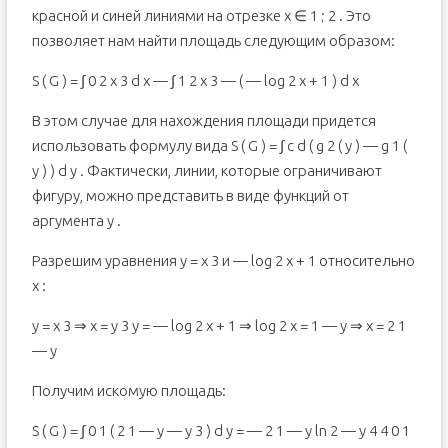
красной и синей линиями на отрезке x ∈ 1 ; 2 . Это
позволяет нам найти площадь следующим образом:
S ( G ) = ∫ 0 2 x 3 d x — ∫ 1 2 x 3 — ( — log 2 x + 1 ) d x
В этом случае для нахождения площади придется
использовать формулу вида S ( G ) = ∫ c d ( g 2 ( y ) — g 1 (
y ) ) d y . Фактически, линии, которые ограничивают
фигуру, можно представить в виде функций от
аргумента y .
Разрешим уравнения y = x 3 и — log 2 x + 1 относительно
x :
y = x 3 ⇒ x = y 3 y = — log 2 x + 1 ⇒ log 2 x = 1 — y ⇒ x = 2 1
— y
Получим искомую площадь:
S ( G ) = ∫ 0 1 ( 2 1 — y — y 3 ) d y = — 2 1 — y ln 2 — y 4 4 0 1