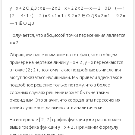
y = x + 2 О Д З : x ≥ — 2 x 2 = x + 2 2 x 2 — x — 2 = 0 D = ( — 1
) 2 — 4 · 1 · ( — 2 ) = 9 x 1 = 1 + 9 2 = 2 ∈ О Д З x 2 = 1 — 9 2 =
— 1 ∉ О Д З
Получается, что абсциссой точки пересечения является
x = 2 .
Обращаем ваше внимание на тот факт, что в общем
примере на чертеже линии y = x + 2 , y = x пересекаются
в точке ( 2 ; 2 ) , поэтому такие подробные вычисления
могут показаться излишними. Мы привели здесь такое
подробное решение только потому, что в более
сложных случаях решение может быть не таким
очевидным. Это значит, что координаты пересечения
линий лучше всегда вычислять аналитически.
На интервале [ 2 ; 7 ] график функции y = x расположен
выше графика функции y = x + 2 . Применим формулу
для вычисления площади: