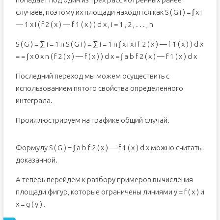
случаев, поэтому их площади находятся как S ( G i ) = ∫ x i
— 1 x i ( f 2 ( x ) — f 1 ( x ) ) d x , i = 1 , 2 , . . . , n
S ( G ) = ∑ i = 1 n S ( G i ) = ∑ i = 1 n ∫ x i x i f 2 ( x ) — f 1 ( x ) ) d x
= = ∫ x 0 x n ( f 2 ( x ) — f ( x ) ) d x = ∫ a b f 2 ( x ) — f 1 ( x ) d x
Последний переход мы можем осуществить с
использованием пятого свойства определенного
интеграла.
Проиллюстрируем на графике общий случай.
Формулу S ( G ) = ∫ a b f 2 ( x ) — f 1 ( x ) d x можно считать
доказанной.
А теперь перейдем к разбору примеров вычисления
площади фигур, которые ограничены линиями y = f ( x ) и
x = g ( y ) .