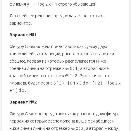
функция y = — log 2 x + 1 строго убывающей.
Дальнейшее решение предполагает несколько
вариантов.
Вариант №1
Фигуру G мы можем представить как сумму двух
криволинейных трапеций, расположенных выше оси
абсцисс, первая из которых располагается ниже
средней линии на отрезке x ∈ 0 ; 1 , а вторая ниже
красной линии на отрезке x ∈ 1 ; 2 . Это значит, что
площадь будет равна S ( G ) = ∫ 0 1 x 3 d x + ∫ 1 2 ( — log 2 x
+ 1 ) d x .
Вариант №2
Фигуру G можно представить как разность двух фигур,
первая из которых расположена выше оси абсцисс и
ниже синей линии на отрезке x ∈ 0 ; 2 , а вторая между