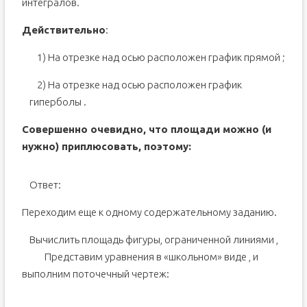
интегралов.
Действительно
:
1) На отрезке
над осью
расположен график прямой
;
2) На отрезке
над осью
расположен график
гиперболы
.
Совершенно очевидно, что площади можно (и
нужно) приплюсовать, поэтому:
Ответ:
Переходим еще к одному содержательному заданию.
Вычислить площадь фигуры, ограниченной линиями
,
Представим уравнения в «школьном» виде
,
и
выполним поточечный чертеж: