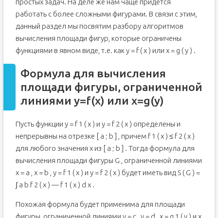
простых задач. На деле же нам чаще придется
работать с более сложными фигурами. В связи с этим,
данный раздел мы посвятим разбору алгоритмов
вычисления площади фигур, которые ограничены
функциями в явном виде, т.е. как y = f ( x ) или x = g ( y ) .
Формула для вычисления
площади фигуры, ограниченной
линиями y=f(x) или x=g(y)
Пусть функции y = f 1 ( x ) и y = f 2 ( x ) определены и
непрерывны на отрезке [ a ; b ] , причем f 1 ( x ) ≤ f 2 ( x )
для любого значения x из [ a ; b ] . Тогда формула для
вычисления площади фигуры G , ограниченной линиями
x = a , x = b , y = f 1 ( x ) и y = f 2 ( x ) будет иметь вид S ( G ) =
∫ a b f 2 ( x ) — f 1 ( x ) d x .
Похожая формула будет применима для площади
фигуры, ограниченной линиями y = c , y = d , x = g 1 ( y ) и x