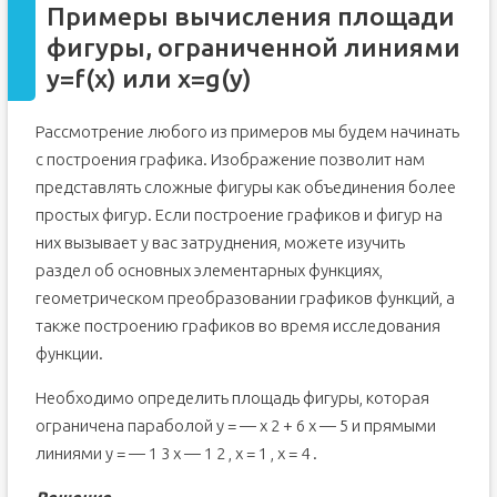
Примеры вычисления площади
фигуры, ограниченной линиями
y=f(x) или x=g(y)
Рассмотрение любого из примеров мы будем начинать
с построения графика. Изображение позволит нам
представлять сложные фигуры как объединения более
простых фигур. Если построение графиков и фигур на
них вызывает у вас затруднения, можете изучить
раздел об основных элементарных функциях,
геометрическом преобразовании графиков функций, а
также построению графиков во время исследования
функции.
Необходимо определить площадь фигуры, которая
ограничена параболой y = — x 2 + 6 x — 5 и прямыми
линиями y = — 1 3 x — 1 2 , x = 1 , x = 4 .