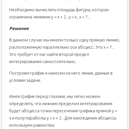
Необходимо вычислить площадь фигуры, которая
ограничена линиями y = x + 2 , y = x , x = 7 .
Решение
В данном случае мы имеем только одну прямую линию,
расположенную параллельно оси абсцисс. Это x = 7 .
Это требует от нас найти второй предел
интегрирования самостоятельно.
Построим график и нанесем на него линии, данные в
условии задачи.
Имея график перед глазами, мы легко можем
определить, что нижним пределом интегрирования
будет абсцисса точки пересечения графика прямой y =
x и полу параболы y = x + 2 . Для нахождения абсциссы
используем равенства: