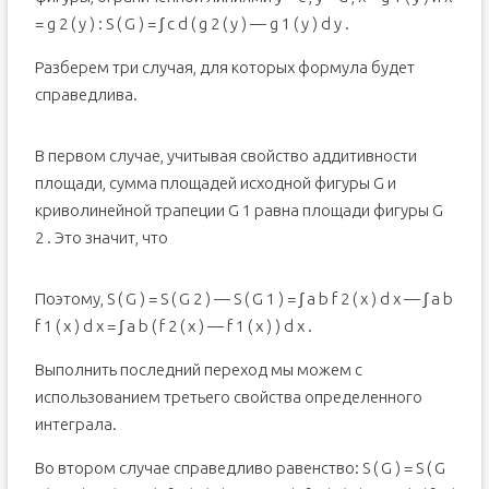
= g 2 ( y ) : S ( G ) = ∫ c d ( g 2 ( y ) — g 1 ( y ) d y .
Разберем три случая, для которых формула будет
справедлива.
В первом случае, учитывая свойство аддитивности
площади, сумма площадей исходной фигуры G и
криволинейной трапеции G 1 равна площади фигуры G
2 . Это значит, что
Поэтому, S ( G ) = S ( G 2 ) — S ( G 1 ) = ∫ a b f 2 ( x ) d x — ∫ a b
f 1 ( x ) d x = ∫ a b ( f 2 ( x ) — f 1 ( x ) ) d x .
Выполнить последний переход мы можем с
использованием третьего свойства определенного
интеграла.
Во втором случае справедливо равенство: S ( G ) = S ( G