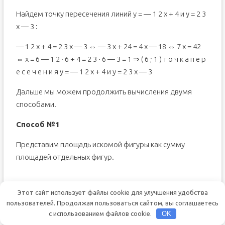
Найдем точку пересечения линий y = — 1 2 x + 4 и y = 2 3
x — 3 :
— 1 2 x + 4 = 2 3 x — 3 ⇔ — 3 x + 24 = 4 x — 18 ⇔ 7 x = 42
⇔ x = 6 — 1 2 · 6 + 4 = 2 3 · 6 — 3 = 1 ⇒ ( 6 ; 1 ) т о ч к а п е р
е с е ч е н и я y = — 1 2 x + 4 и y = 2 3 x — 3
Дальше мы можем продолжить вычисления двумя
способами.
Способ №1
Представим площадь искомой фигуры как сумму
площадей отдельных фигур.
Тогда площадь фигуры равна:
Этот сайт использует файлы cookie для улучшения удобства
пользователей. Продолжая пользоваться сайтом, вы соглашаетесь
S ( G ) = ∫ 4 6 x — — 1 2 x + 4 d x + ∫ 6 9 x — 2 3 x — 3 d x = = 2
с использованием файлов cookie.
OK
3 x 3 2 + x 2 4 — 4 x 4 6 + 2 3 x 3 2 — x 2 3 + 3 x 6 9 = = 2 3 · 6