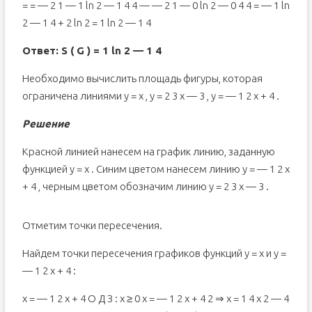
= = — 2 1 — 1 ln 2 — 1 4 4 — — 2 1 — 0 ln 2 — 0 4 4 = — 1 ln
2 — 1 4 + 2 ln 2 = 1 ln 2 — 1 4
Ответ: S ( G ) = 1 ln 2 — 1 4
Необходимо вычислить площадь фигуры, которая
ограничена линиями y = x , y = 2 3 x — 3 , y = — 1 2 x + 4 .
Решение
Красной линией нанесем на график линию, заданную
функцией y = x . Синим цветом нанесем линию y = — 1 2 x
+ 4 , черным цветом обозначим линию y = 2 3 x — 3 .
Отметим точки пересечения.
Найдем точки пересечения графиков функций y = x и y =
— 1 2 x + 4 :
x = — 1 2 x + 4 О Д З : x ≥ 0 x = — 1 2 x + 4 2 ⇒ x = 1 4 x 2 — 4