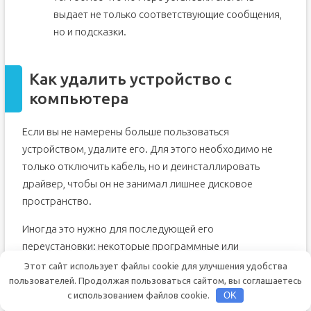
выдает не только соответствующие сообщения,
но и подсказки.
Как удалить устройство с
компьютера
Если вы не намерены больше пользоваться
устройством, удалите его. Для этого необходимо не
только отключить кабель, но и деинсталлировать
драйвер, чтобы он не занимал лишнее дисковое
пространство.
Иногда это нужно для последующей его
переустановки: некоторые программные или
аппаратные сбои успешно исправляются именно таким
Этот сайт использует файлы cookie для улучшения удобства
образом. Драйвер также необходимо удалить, если он
пользователей. Продолжая пользоваться сайтом, вы соглашаетесь
с использованием файлов cookie.
OK
вступает в конфликт с другими установленными