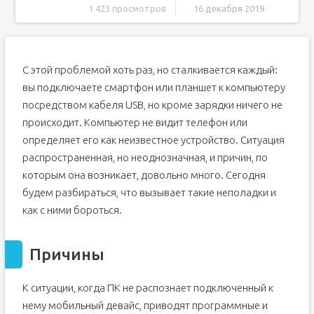
1 423 просмотров
16 декабря 2019
Причины
Быстро определяем виновника проблемы
С этой проблемой хоть раз, но сталкивается каждый:
Виновник сбоя — телефон. Что делать?
вы подключаете смартфон или планшет к компьютеру
Виновник сбоя — компьютер. Что делать?
посредством кабеля USB, но кроме зарядки ничего не
Как переустановить драйвер мобильного устройства и
происходит. Компьютер не видит телефон или
USB на компьютере с Windows
iPhone
определяет его как неизвестное устройство. Ситуация
распространенная, но неоднозначная, и причин, по
Android
которым она возникает, довольно много. Сегодня
Если телефон не распознается в режиме прошивки
будем разбираться, что вызывает такие неполадки и
Когда проблема в поломке физического интерфейса
как с ними бороться.
Как удалить устройство с компьютера
Причины
К ситуации, когда ПК не распознает подключенный к
нему мобильный девайс, приводят программные и