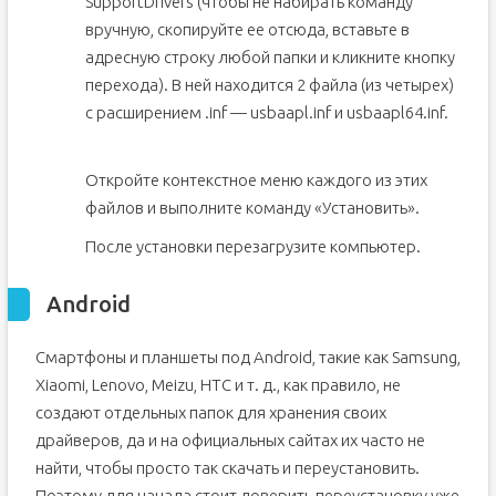
SupportDrivers (чтобы не набирать команду
вручную, скопируйте ее отсюда, вставьте в
адресную строку любой папки и кликните кнопку
перехода). В ней находится 2 файла (из четырех)
с расширением .inf — usbaapl.inf и usbaapl64.inf.
Откройте контекстное меню каждого из этих
файлов и выполните команду «Установить».
После установки перезагрузите компьютер.
Android
Смартфоны и планшеты под Android, такие как Samsung,
Xiaomi, Lenovo, Meizu, HTC и т. д., как правило, не
создают отдельных папок для хранения своих
драйверов, да и на официальных сайтах их часто не
найти, чтобы просто так скачать и переустановить.
Поэтому для начала стоит доверить переустановку уже