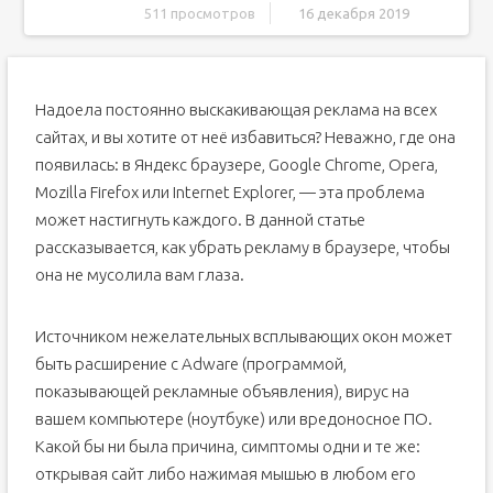
511 просмотров
16 декабря 2019
Как удалить рекламу в браузере автоматически
Как убрать всплывающие окна с рекламой во всех
браузерах расширением Adblock
Надоела постоянно выскакивающая реклама на всех
Как удалить вирусную рекламу с компьютера
сайтах, и вы хотите от неё избавиться? Неважно, где она
программой Adguard
появилась: в Яндекс браузере, Google Chrome, Opera,
Удаляем вирусную рекламу из браузера
программой Hitman Pro
Mozilla Firefox или Internet Explorer, — эта проблема
Избавляемся от вирусов с помощью Malwarebytes
может настигнуть каждого. В данной статье
Anti-malware
рассказывается, как убрать рекламу в браузере, чтобы
Как избавиться от рекламы в браузере вручную – поиск
и удаление вируса
она не мусолила вам глаза.
Отключаем расширения с Adware, из-за которых
показывается реклама на всех сайтах
Удаление программ, показывающих объявления
Источником нежелательных всплывающих окон может
быть расширение с Adware (программой,
После запуска браузера постоянно открываются
новые окна с рекламой – чистим hosts и
показывающей рекламные объявления), вирус на
настраиваем стартовую страницу
вашем компьютере (ноутбуке) или вредоносное ПО.
После удаления рекламы браузер не подключается к
прокси-серверу — что делать?
Какой бы ни была причина, симптомы одни и те же:
1 Способ. Как убрать рекламу в браузере
открывая сайт либо нажимая мышью в любом его