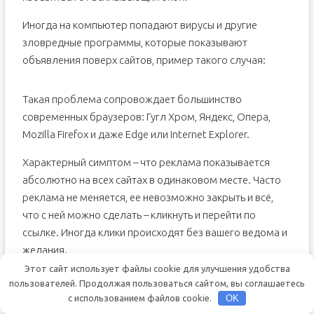
Иногда на компьютер попадают вирусы и другие
зловредные программы, которые показывают
объявления поверх сайтов, пример такого случая:
Такая проблема сопровождает большинство
современных браузеров: Гугл Хром, Яндекс, Опера,
Mozilla Firefox и даже Edge или Internet Explorer.
Характерный симптом – что реклама показывается
абсолютно на всех сайтах в одинаковом месте. Часто
реклама не меняется, ее невозможно закрыть и всё,
что с ней можно сделать – кликнуть и перейти по
ссылке. Иногда клики происходят без вашего ведома и
желания.
Этот сайт использует файлы cookie для улучшения удобства
Как правило речь идёт о всплывающей рекламе в
пользователей. Продолжая пользоваться сайтом, вы соглашаетесь
браузере. Редко она бывает «красиво» и органично
с использованием файлов cookie.
OK
встроена в страничку. Иногда доходит до абсурда, что