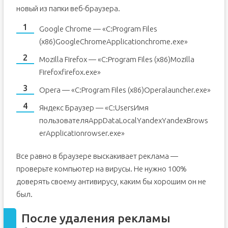
новый из папки веб-браузера.
Google Chrome — «C:Program Files
(x86)GoogleChromeApplicationchrome.exe»
Mozilla Firefox — «C:Program Files (x86)Mozilla
Firefoxfirefox.exe»
Opera — «C:Program Files (x86)Operalauncher.exe»
Яндекс Браузер — «C:UsersИмя
пользователяAppDataLocalYandexYandexBrows
erApplicationrowser.exe»
Все равно в браузере выскакивает реклама —
проверьте компьютер на вирусы. Не нужно 100%
доверять своему антивирусу, каким бы хорошим он не
был.
После удаления рекламы