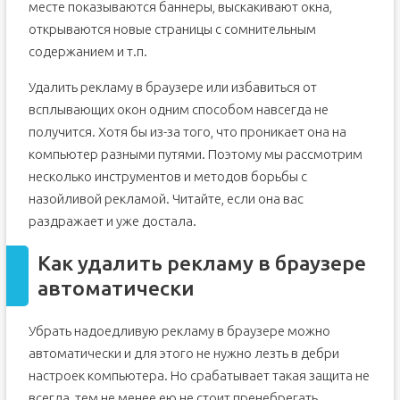
2 Способ. Отключаем рекламу с помощью плагина
месте показываются баннеры, выскакивают окна,
3 Способ. Программа для отключения рекламы в
открываются новые страницы с сомнительным
браузере
содержанием и т.п.
Возможно ли полное отключение рекламы в браузере
Как избавиться от всплывающей и другой рекламы в
Удалить рекламу в браузере или избавиться от
браузере
всплывающих окон одним способом навсегда не
Проверка установленного ПО
получится. Хотя бы из-за того, что проникает она на
Проверка установленных расширений
компьютер разными путями. Поэтому мы рассмотрим
Проверка файла Hosts
несколько инструментов и методов борьбы с
Почему возникает проблема с рекламой в браузерах
назойливой рекламой. Читайте, если она вас
Как убрать рекламу на сайтах в Google Chrome
раздражает и уже достала.
Как отключить рекламу в Яндекс Браузере
Как удалить рекламу в браузере
автоматически
Убрать надоедливую рекламу в браузере можно
автоматически и для этого не нужно лезть в дебри
настроек компьютера. Но срабатывает такая защита не
всегда, тем не менее ею не стоит пренебрегать.