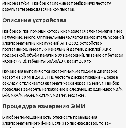
микроватт/см². Прибор отслеживает выбранную частоту,
результаты выводятся на компьютер.
Описание устройства
Приборов, при помощи которых измеряется электромагнитное
излучение, много. Оптимальным является измеритель уровней
электромагнитных излучений АТТ-2592. Устройство
портативное, имеет 3-х канальный датчик, дисплей ЖК с
подсветкой, объём памяти в 99 измерений, питание от батареи
«Крона» (9 В), габариты 60/60/237, весит 200 гр.
Измерения выполняются изотропным методом в диапазоне
частот от 50 МГц до 3,5 ГГц, частота дискретизации – 2 раза в
секунду, отключается автоматически через 15 минут. Прибор
позволяет замерять напряжение в следующих единицах: мВ/м,
В/м, мкА/м, мА/м, мкВт/м², мВт/м², мкВт/см².
Процедура измерения ЭМИ
В любом помещении есть опасность превышения
электромагнитного фона. Если это производство, то там