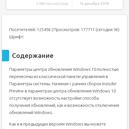
5 680 просмотров
16 декабря 2019
Содержание
Использование редактора групповой политики
Посетителей: 125456 | Просмотров: 177711 (сегодня 36)
Использование параметров реестра
Шрифт:
Готовые файлы реестра для добавления необходимых
разделов и параметров
Отключение автоматической установки драйверов
устройств
Содержание
Настройка обновления с помощью Редактора локальной
групповой политики
Параметры центра обновления Windows 10 полностью
Настройка обновлений с помощью Редактора реестра
перенесены из классической панели управления в
Для параметра AUOptions
Параметры системы. Начиная с ранних сборок Insisder
Для параметра NoAutoUpdate
Preview в параметрах центра обновления Windows 10
Для параметра ScheduledInstallDay
отсутствует возможность настройки способа
Для параметра ScheduledInstallTime
получения обновлений, как и возможность отключения
Содержание
обновлений Windows.
Проверяем обновления
Как и в предыдущих версиях Windows вы можете
Дополнительные обновления