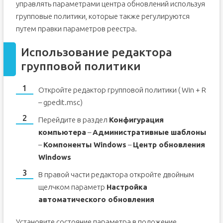
управлять параметрами центра обновлений используя
Обновление функций
групповые политики, которые также регулируются
Планируем перезагрузку
путем правки параметров реестра.
Изменяем период активности
Использование редактора
Смотрим историю обновлений
групповой политики
Удаляем обновления
Приостановить обновления на 7 дней
Откройте редактор групповой политики ( Win + R
Как временно отключить обновления драйвера
– gpedit.msc)
Восстанавливаем Windows
Перейдите в раздел
Конфигурация
Настраиваем расширенные параметры
компьютера
–
Административные шаблоны
–
Компоненты Windows
–
Центр обновления
Windows
В правой части редактора откройте двойным
щелчком параметр
Настройка
автоматического обновления
Установите состояние параметра в положение