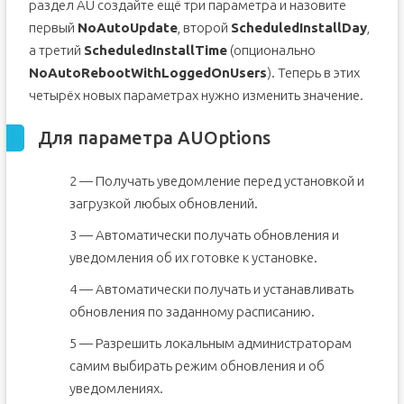
раздел AU создайте ещё три параметра и назовите
первый
NoAutoUpdate
, второй
ScheduledInstallDay
,
а третий
ScheduledInstallTime
(опционально
NoAutoRebootWithLoggedOnUsers
). Теперь в этих
четырёх новых параметрах нужно изменить значение.
Для параметра AUOptions
2 — Получать уведомление перед установкой и
загрузкой любых обновлений.
3 — Автоматически получать обновления и
уведомления об их готовке к установке.
4 — Автоматически получать и устанавливать
обновления по заданному расписанию.
5 — Разрешить локальным администраторам
самим выбирать режим обновления и об
уведомлениях.