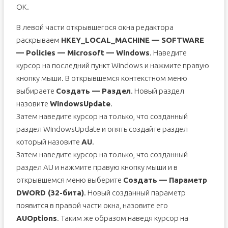
ОК.
В левой части открывшегося окна редактора
раскрываем
HKEY_LOCAL_MACHINE — SOFTWARE
— Policies — Microsoft — Windows
. Наведите
курсор на последний пункт Windows и нажмите правую
кнопку мыши. В открывшемся контекстном меню
выбираете
Создать — Раздел
. Новый раздел
назовите
WindowsUpdate
.
Затем наведите курсор на только, что созданный
раздел WindowsUpdate и опять создайте раздел
который назовите
AU
.
Затем наведите курсор на только, что созданный
раздел AU и нажмите правую кнопку мыши и в
открывшемся меню выберите
Создать — Параметр
DWORD (32-бита)
. Новый созданный параметр
появится в правой части окна, назовите его
AUOptions
. Таким же образом наведя курсор на