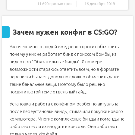
11 690 просмотров
16 декабря 2019
Зачем нужен конфиг в CS:GO?
Типы файлов и редактор
Зачем нужен конфиг в CS:GO?
Где находится конфиг ?
Создание конфига
Уж очень много людей ежедневно просит объяснить
Как установить конфиг CS:GO
почему у них не работает бинд с поиском бомбы, из
Сохранение конфига
видео про “Обязательные бинды”. Я по мере
Как загрузить config в игру?
возможности стараюсь ответить всем, но в формате
Параметры запуска игры
переписки бывает довольно сложно объяснить даже
Проверяем что получилось
такие банальные вещи. Поэтому было решено
Как вернуть стандартный конфиг
посвятить этой теме отдельный гайд.
Если старый конфиг ещё нужен
Установка и работа с конфиг ом особенно актуальна
Как установить конфиг в кс го
после переустановки винды, стима или покупки нового
Как же настроить свой конфиг в CS GO?
компьютера. Многие комплексные бинды и команды не
Месторасположение конфига
работают если их вводить в консоль. Они работают
Как создать конфиг в кс го
только через .cfg файл.