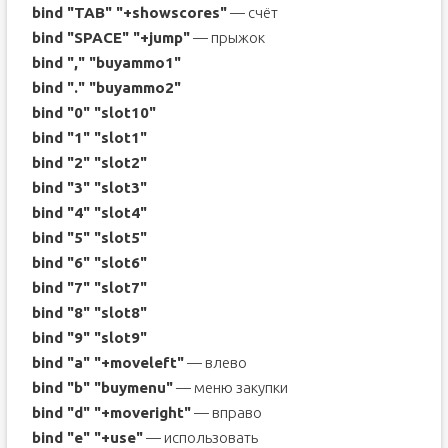
bind "TAB" "+showscores"
— счёт
bind "SPACE" "+jump"
— прыжок
bind "," "buyammo1"
bind "." "buyammo2"
bind "0" "slot10"
bind "1" "slot1"
bind "2" "slot2"
bind "3" "slot3"
bind "4" "slot4"
bind "5" "slot5"
bind "6" "slot6"
bind "7" "slot7"
bind "8" "slot8"
bind "9" "slot9"
bind "a" "+moveleft"
— влево
bind "b" "buymenu"
— меню закупки
bind "d" "+moveright"
— вправо
bind "e" "+use"
— использовать