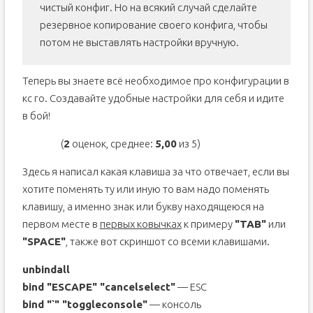
чистый конфиг. Но на всякий случай сделайте
резервное копирование своего конфига, чтобы
потом не выставлять настройки вручную.
Теперь вы знаете всё необходимое про конфигурации в
кс го. Создавайте удобные настройки для себя и идите
в бой!
(
2
оценок, среднее:
5,00
из 5)
Здесь я написал какая клавиша за что отвечает, если вы
хотите поменять ту или иную то вам надо поменять
клавишу, а именно знак или букву находящеюся на
первом месте в
первых ковычках
к примеру
"TAB"
или
"SPACE"
, также вот скриншот со всеми клавишами.
unbindall
bind "ESCAPE" "cancelselect"
— ESC
bind "`" "toggleconsole"
— консоль