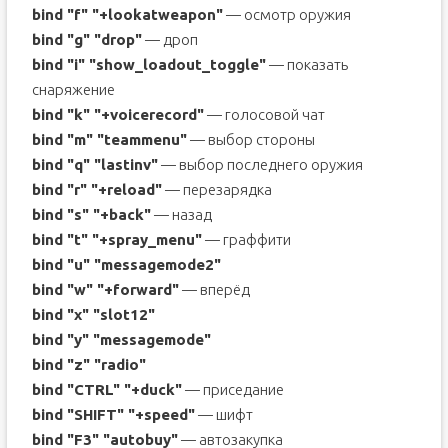
bind "f" "+lookatweapon"
— осмотр оружия
bind "g" "drop"
— дроп
bind "i" "show_loadout_toggle"
— показать
снаряжение
bind "k" "+voicerecord"
— голосовой чат
bind "m" "teammenu"
— выбор стороны
bind "q" "lastinv"
— выбор последнего оружия
bind "r" "+reload"
— перезарядка
bind "s" "+back"
— назад
bind "t" "+spray_menu"
— граффити
bind "u" "messagemode2"
bind "w" "+forward"
— вперёд
bind "x" "slot12"
bind "y" "messagemode"
bind "z" "radio"
bind "CTRL" "+duck"
— приседание
bind "SHIFT" "+speed"
— шифт
bind "F3" "autobuy"
— автозакупка