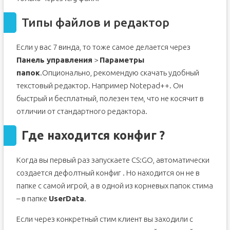
Бинды для кс го
Типы файлов и редактор
Установка конфига в КС ГО
Параметры запуска кс го
Если у вас 7 винда, то тоже самое делается через
Панель управления
>
Параметры
папок
.Опционально, рекомендую скачать удобный
текстовый редактор. Например Notepad++. Он
быстрый и бесплатный, полезен тем, что не косячит в
отличии от стандартного редактора.
Где находится конфиг ?
Когда вы первый раз запускаете CS:GO, автоматически
создается дефолтный конфиг . Но находится он не в
папке с самой игрой, а в одной из корневых папок стима
– в папке
UserData
.
Если через конкретный стим клиент вы заходили с