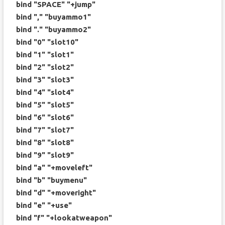
bind "SPACE" "+jump"
bind "," "buyammo1"
bind "." "buyammo2"
bind "0" "slot10"
bind "1" "slot1"
bind "2" "slot2"
bind "3" "slot3"
bind "4" "slot4"
bind "5" "slot5"
bind "6" "slot6"
bind "7" "slot7"
bind "8" "slot8"
bind "9" "slot9"
bind "a" "+moveleft"
bind "b" "buymenu"
bind "d" "+moveright"
bind "e" "+use"
bind "f" "+lookatweapon"