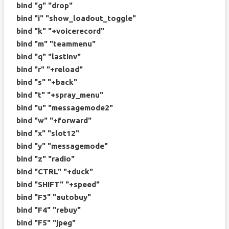
bind "g" "drop"
bind "i" "show_loadout_toggle"
bind "k" "+voicerecord"
bind "m" "teammenu"
bind "q" "lastinv"
bind "r" "+reload"
bind "s" "+back"
bind "t" "+spray_menu"
bind "u" "messagemode2"
bind "w" "+forward"
bind "x" "slot12"
bind "y" "messagemode"
bind "z" "radio"
bind "CTRL" "+duck"
bind "SHIFT" "+speed"
bind "F3" "autobuy"
bind "F4" "rebuy"
bind "F5" "jpeg"