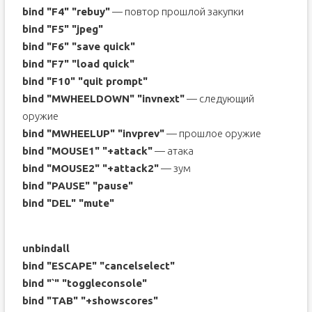
bind "F4" "rebuy"
— повтор прошлой закупки
bind "F5" "jpeg"
bind "F6" "save quick"
bind "F7" "load quick"
bind "F10" "quit prompt"
bind "MWHEELDOWN" "invnext"
— следующий
оружие
bind "MWHEELUP" "invprev"
— прошлое оружие
bind "MOUSE1" "+attack"
— атака
bind "MOUSE2" "+attack2"
— зум
bind "PAUSE" "pause"
bind "DEL" "mute"
unbindall
bind "ESCAPE" "cancelselect"
bind "`" "toggleconsole"
bind "TAB" "+showscores"