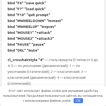
bind "F6" "save quick"
bind "F7" "load quick"
bind "F10" "quit prompt"
bind "MWHEELDOWN" "invnext"
bind "MWHEELUP" "invprev"
bind "MOUSE1" "+attack"
bind "MOUSE2" "+attack2"
bind "PAUSE" "pause"
bind "DEL" "mute"
cl_crosshairstyle "4"
— стиль прицела (5 типов от 0 до
4: 0 — по умолчанию (динамический); 1 — по
умолчанию (статический); 2 — классический; 3 —
классический (динамический); 4 — классический
(статический)).
cl_crosshairsize "3"
— размер прицела.
Этот сайт использует файлы cookie для улучшения удобства
cl_crosshairthickness "1"
— толщина прицела.
пользователей. Продолжая пользоваться сайтом, вы соглашаетесь
с использованием файлов cookie.
OK
cl_crosshairgap "-7"
— расстояние между рисок и