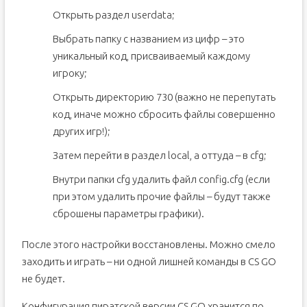
Открыть раздел userdata;
Выбрать папку с названием из цифр – это
уникальный код, присваиваемый каждому
игроку;
Открыть директорию 730 (важно не перепутать
код, иначе можно сбросить файлы совершенно
других игр!);
Затем перейти в раздел local, а оттуда – в cfg;
Внутри папки cfg удалить файл config.cfg (если
при этом удалить прочие файлы – будут также
сброшены параметры графики).
После этого настройки восстановлены. Можно смело
заходить и играть – ни одной лишней команды в CS GO
не будет.
Конфигурация пиратской версии CS GO хранится по