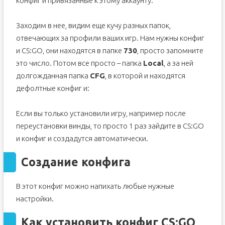
конфиг и привязанные к этому аккаунту:
Заходим в нее, видим еще кучу разных папок,
отвечающих за профили ваших игр. Нам нужны конфиг
и CS:GO, они находятся в папке
730
, просто запомните
это число. Потом все просто – папка
Local
, а за ней
долгожданная папка
CFG
, в которой и находятся
дефолтные конфиг и:
Если вы только установили игру, например после
переустановки винды, то просто 1 раз зайдите в CS:GO
и конфиг и создадутся автоматически.
Создание конфига
В этот конфиг можно напихать любые нужные
настройки.
Как установить конфиг CS:GO