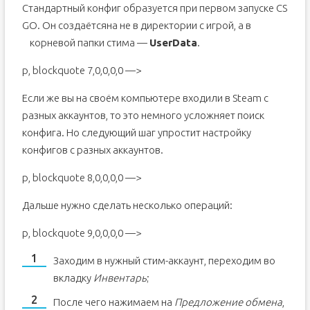
Стандартный конфиг образуется при первом запуске CS
GO. Он создаётсяна не в директории с игрой, а в
корневой папки стима —
UserData
.
p, blockquote 7,0,0,0,0 —>
Если же вы на своём компьютере входили в Steam с
разных аккаунтов, то это немного усложняет поиск
конфига. Но следующий шаг упростит настройку
конфигов с разных аккаунтов.
p, blockquote 8,0,0,0,0 —>
Дальше нужно сделать несколько операций:
p, blockquote 9,0,0,0,0 —>
Заходим в нужный стим-аккаунт, переходим во
вкладку
Инвентарь
;
После чего нажимаем на
Предложение обмена
,