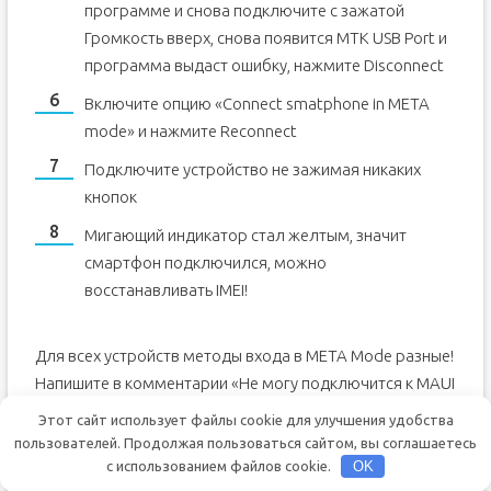
программе и снова подключите с зажатой
Громкость вверх, снова появится MTK USB Port и
программа выдаст ошибку, нажмите Disconnect
Включите опцию «Connect smatphone in META
mode» и нажмите Reconnect
Подключите устройство не зажимая никаких
кнопок
Мигающий индикатор стал желтым, значит
смартфон подключился, можно
восстанавливать IMEI!
Для всех устройств методы входа в META Mode разные!
Напишите в комментарии «Не могу подключится к MAUI
META, моё устройство » указав свою модель
Этот сайт использует файлы cookie для улучшения удобства
устройства!
пользователей. Продолжая пользоваться сайтом, вы соглашаетесь
с использованием файлов cookie.
OK
Если после удачного подключения всплыло окно