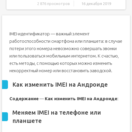
2 876 просмотров
16 декабря 2019
Как изменить IMEI на Андроиде
Меняем IMEI на телефоне или планшете
Способ 1: Эмулятор терминала
IMEI-идентификатор — важный элемент
Способ 2: Xposed IMEI Changer
работоспособности смартфона или планшета: в случае
Способ 3: Chamelephon (только процессоры МТК
потери этого номера невозможно совершать звонки
серий 65**)
или пользоваться мобильным интернетом. К счастью,
Способ 4: Инженерное меню
есть методы, с помощью которых можно изменить
Что за код и как его определить
некорректный номер или восстановить заводской.
Как можно изменить данный код
Воспользуемся инженерным меню
Как изменить IMEI на Андроиде
Используем программу Mobile Uncle
Содержание
—
Как изменить IMEI на Андроиде
:
Можно ли поменять IMEI?
Процедура смены imei
Меняем IMEI на телефоне или
Зачем нужен IMEI?
планшете
Как сменить IMEI