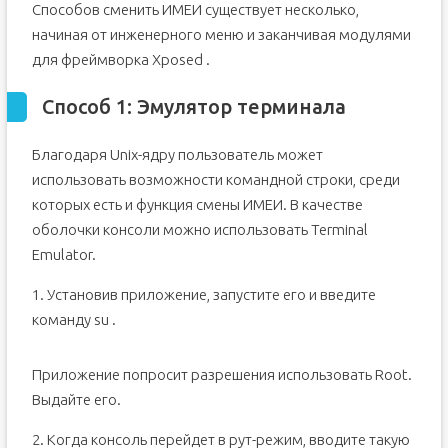
Восстановление IMEI после прошивки с помощью SP
Способов сменить ИМЕИ существует несколько,
Flash Tool
начиная от инженерного меню и заканчивая модулями
Восстановление IMEI через инженерное меню
для фреймворка Xposed .
Восстановление IMEI с MAUI META
Как восстановить или сменить идентификатор IMEI
Способ 1: Эмулятор терминала
Восстанавливаем IMEI через инженерное меню
Восстановление IMEI через приложение
Благодаря Unix-ядру пользователь может
использовать возможности командной строки, среди
Заключение
которых есть и функция смены ИМЕИ. В качестве
оболочки консоли можно использовать Terminal
Emulator.
1. Установив приложение, запустите его и введите
команду su .
Приложение попросит разрешения использовать Root.
Выдайте его.
2. Когда консоль перейдет в рут-режим, вводите такую