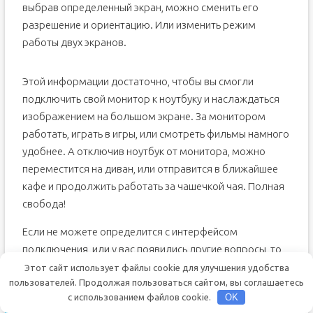
выбрав определенный экран, можно сменить его
разрешение и ориентацию. Или изменить режим
работы двух экранов.
Этой информации достаточно, чтобы вы смогли
подключить свой монитор к ноутбуку и наслаждаться
изображением на большом экране. За монитором
работать, играть в игры, или смотреть фильмы намного
удобнее. А отключив ноутбук от монитора, можно
переместится на диван, или отправится в ближайшее
кафе и продолжить работать за чашечкой чая. Полная
свобода!
Если не можете определится с интерфейсом
подключения, или у вас появились другие вопросы, то
оставляйте их в комментариях. Только обязательно
Этот сайт использует файлы cookie для улучшения удобства
пользователей. Продолжая пользоваться сайтом, вы соглашаетесь
пишите модель ноутбука и монитора.
с использованием файлов cookie.
OK
Похожие Записи: