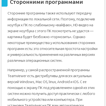
Сторонними программами
Сторонние программы также используют передачу
информации по локальной сети. Поэтому, подключив
ноутбук к ПК по слабенькому «вайфаю», HD-видео на
экране ноутбука с этого ПК посмотреть не удастся —
картинка будет безбожно «тормозить». Однако
некоторые преимущества у использования сторонних
программ есть: это относительная простота настройки
и универсальность применения на различных версиях
различных операционных систем.
Например, у самой распространенной программы
Teamviewer есть дистрибутивы для всех актуальных
версий Windows, Mac OS, linux, Android и iOS. С ее
помощью к экрану ПК под управлением одной из этих
систем можно получить доступ практически с любого
мобильного устройства или компьютера. При
установке Teamviwer на ПК вам автоматически