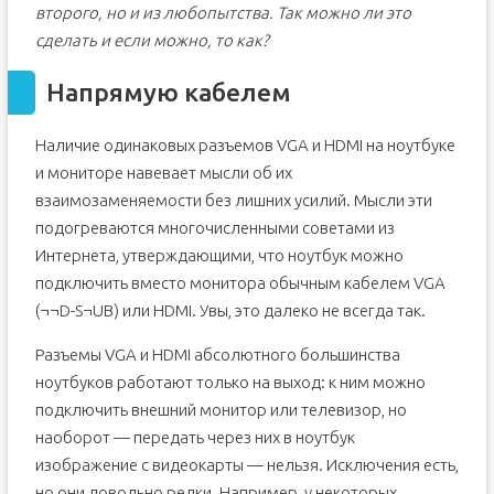
второго, но и из любопытства. Так можно ли это
сделать и если можно, то как?
Напрямую кабелем
Наличие одинаковых разъемов VGA и HDMI на ноутбуке
и мониторе навевает мысли об их
взаимозаменяемости без лишних усилий. Мысли эти
подогреваются многочисленными советами из
Интернета, утверждающими, что ноутбук можно
подключить вместо монитора обычным кабелем VGA
(¬¬D-S¬UB) или HDMI. Увы, это далеко не всегда так.
Разъемы VGA и HDMI абсолютного большинства
ноутбуков работают только на выход: к ним можно
подключить внешний монитор или телевизор, но
наоборот — передать через них в ноутбук
изображение с видеокарты — нельзя. Исключения есть,
но они довольно редки. Например, у некоторых