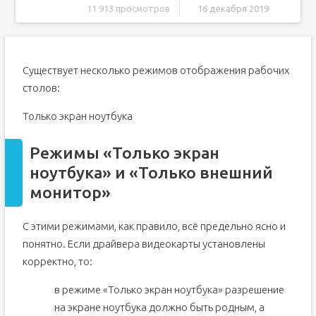
11 913 просмотров
16 декабря 2019
Режимы «Только экран ноутбука» и «Только внешний
монитор»
Режимы совместной работы экрана ноутбука и
Существует несколько режимов отображения рабочих
внешнего монитора
1. Режим клонирования (дублирования)
столов:
2. Режим расширения рабочего стола
Только экран ноутбука
Возможно, будет интересно:
Напрямую кабелем
Режимы «Только экран
Средствами системы
ноутбука» и «Только внешний
Сторонними программами
монитор»
Какой интерфейс и кабель использовать для
соединения ноутбука с монитором?
С этими режимами, как правило, всё предельно ясно и
Подключаем монитор к ноутбуку через HDMI кабель
понятно. Если драйвера видеокарты установлены
Настройка монитора (второго экрана) на ноутбуке с
корректно, то:
Windows 10
Изменяем параметры нескольких экранов в Windows 7
в режиме «Только экран ноутбука» разрешение
на экране ноутбука должно быть родным, а