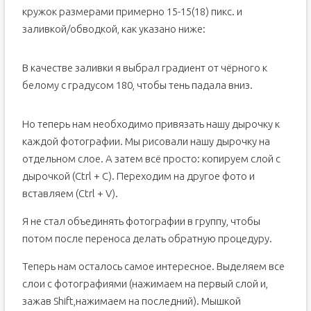
кружок размерами примерно 15-15(18) пикс. и
заливкой/обводкой, как указано ниже:
В качестве заливки я выбрал градиент от чёрного к
белому с градусом 180, чтобы тень падала вниз.
Но теперь нам необходимо привязать нашу дырочку к
каждой фотографии. Мы рисовали нашу дырочку на
отдельном слое. А затем всё просто: копируем слой с
дырочкой (Ctrl + C). Переходим на другое фото и
вставляем (Ctrl + V).
Я не стал объединять фотографии в группу, чтобы
потом после переноса делать обратную процедуру.
Теперь нам осталось самое интересное. Выделяем все
слои с фотографиями (нажимаем на первый слой и,
зажав Shift,нажимаем на последний). Мышкой