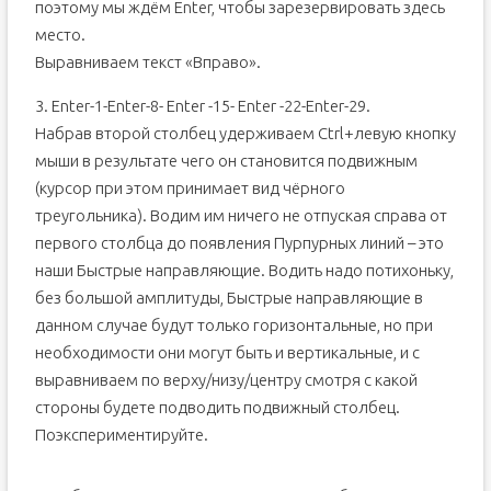
поэтому мы ждём Enter, чтобы зарезервировать здесь
место.
Выравниваем текст «Вправо».
3. Enter-1-Enter-8- Enter -15- Enter -22-Enter-29.
Набрав второй столбец удерживаем Ctrl+левую кнопку
мыши в результате чего он становится подвижным
(курсор при этом принимает вид чёрного
треугольника). Водим им ничего не отпуская справа от
первого столбца до появления Пурпурных линий – это
наши Быстрые направляющие. Водить надо потихоньку,
без большой амплитуды, Быстрые направляющие в
данном случае будут только горизонтальные, но при
необходимости они могут быть и вертикальные, и с
выравниваем по верху/низу/центру смотря с какой
стороны будете подводить подвижный столбец.
Поэкспериментируйте.