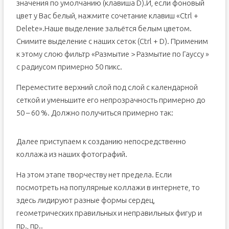
значения по умолчанию (клавиша D).И, если фоновый
цвет у Вас белый, нажмите сочетание клавиш «Ctrl +
Delete».Наше выделение зальётся белым цветом.
Снимите выделение с наших сеток (Ctrl + D). Применим
к этому слою фильтр «Размытие > Размытие по Гауссу »
с радиусом примерно 50 пикс.
Переместите верхний слой под слой с календарной
сеткой и уменьшите его непрозрачность примерно до
50 – 60 %. Должно получиться примерно так:
Далее приступаем к созданию непосредственно
коллажа из наших фотографий.
На этом этапе творчеству нет предела. Если
посмотреть на популярные коллажи в интернете, то
здесь лидируют разные формы сердец,
геометрических правильных и неправильных фигур и
пр., пр..