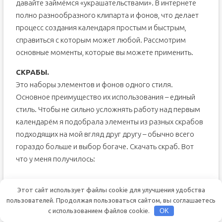
давайте займёмся «украшательствами». В интернете
полно разнообразного клипарта и фонов, что делает
процесс создания календаря простым и быстрым,
справиться с которым может любой. Рассмотрим
основные моменты, которые вы можете применить.
СКРАБЫ.
Это наборы элементов и фонов одного стиля.
Основное преимущество их использования – единый
стиль. Чтобы не сильно усложнять работу над первым
календарём я подобрала элементы из разных скрабов
подходящих на мой вгляд друг другу – обычно всего
гораздо больше и выбор богаче. Скачать скраб. Вот
что у меня получилось:
Попробуйте воспроизвести этот дизайн сами.
Этот сайт использует файлы cookie для улучшения удобства
Что вам необходимо для этого знать:
пользователей. Продолжая пользоваться сайтом, вы соглашаетесь
1. Как вставлять элементы – открываем в Фотошопе —
с использованием файлов cookie.
OK