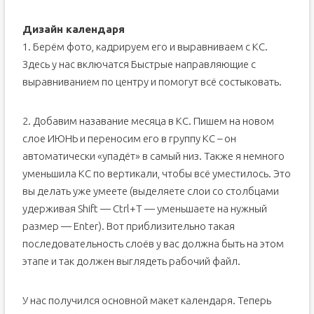
Дизайн календаря
1. Берём фото, кадрируем его и выравниваем с КС.
Здесь у нас включатся Быстрые направляющие с
выравниванием по центру и помогут всё состыковать.
2. Добавим назавание месяца в КС. Пишем на новом
слое ИЮНЬ и переносим его в группу КС – он
автоматически «упадёт» в самый низ. Также я немного
уменьшила КС по вертикали, чтобы всё уместилось. Это
вы делать уже умеете (выделяете слои со столбцами
удерживая Shift — Ctrl+T — уменьшаете на нужный
размер — Enter). Вот приблизительно такая
последовательность слоёв у вас должна быть на этом
этапе и так должен выглядеть рабочий файл.
У нас получился основной макет календаря. Теперь