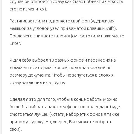
случае он откроется сразу как Смарт объект и чёткость
его не изменится).
Растягиваете или подгоняете свой фон (удерживая
мышкой за угловой узел при зажатой клавиши Shift).
После чего снимаете галочку (см. фото) или нажимаете
Enter.
Я для себя выбрал 10 разных фонов и перенёс их на
документ все одним скопом, подогнав каждый по
размеру документа. Чтобы не запутаться в слоях я
сразу заключил их в группу
Сделал я это для того, чтобы в конце работы можно
было-бы выбрать, на каком фоне наш календарь будет
смотреться лучше. (Кстати, набор этих фонов я также
приложу к уроку. Но, уверен, Вы сможете выбрать
свои).