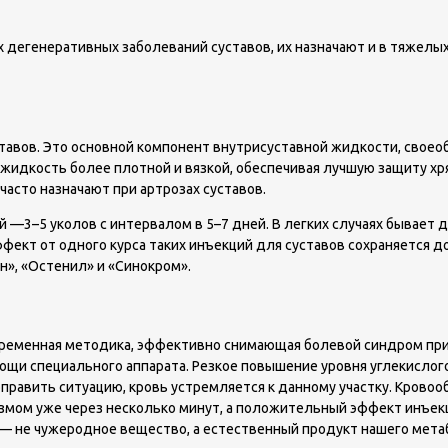
дегенеративных заболеваний суставов, их назначают и в тяжелых 
вов. Это основной компонент внутрисуставной жидкости, своеобр
жидкость более плотной и вязкой, обеспечивая лучшую защиту хря
асто назначают при артрозах суставов.
—3–5 уколов с интервалом в 5–7 дней. В легких случаях бывает дос
ффект от одного курса таких инъекций для суставов сохраняется 
н», «Остенил» и «Синокром».
временная методика, эффективно снимающая болевой синдром при 
ощи специального аппарата. Резкое повышение уровня углекислого
править ситуацию, кровь устремляется к данному участку. Кровоо
измом уже через несколько минут, а положительный эффект инъекц
з — не чужеродное вещество, а естественный продукт нашего мета