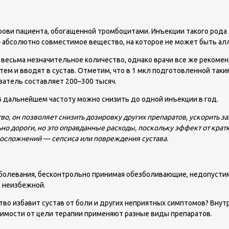
ви пациента, обогащенной тромбоцитами. Инъекции такого рода з
— абсолютно совместимое вещество, на которое не может быть алл
о весьма незначительное количество, однако врачи все же рекоме
тем и вводят в сустав. Отметим, что в 1 мкл подготовленной так
затель составляет 200–300 тысяч.
 В дальнейшем частоту можно снизить до одной инъекции в год.
о, он позволяет снизить дозировку других препаратов, ускорить за
но дороги, но это оправданные расходы, поскольку эффект от крат
 осложнений — сепсиса или повреждения сустава.
о­ле­ва­ния, бес­кон­троль­но при­ни­мая обез­бо­ли­ва­ю­щие, не­до­пус­ти­
 не­из­беж­ной.
рство избавит сустав от боли и других неприятных симптомов? Вн
исимости от цели терапии применяют разные виды препаратов.