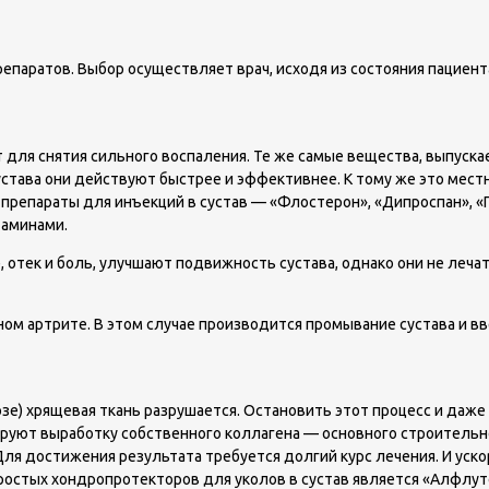
епаратов. Выбор осуществляет врач, исходя из состояния пациент
 для снятия сильного воспаления. Те же самые вещества, выпуск
устава они действуют быстрее и эффективнее. К тому же это мест
репараты для инъекций в сустав — «Флостерон», «Дипроспан», «Г
таминами.
отек и боль, улучшают подвижность сустава, однако они не лечат
м артрите. В этом случае производится промывание сустава и вв
зе) хрящевая ткань разрушается. Остановить этот процесс и даже
руют выработку собственного коллагена — основного строительн
ля достижения результата требуется долгий курс лечения. И уск
остых хондропротекторов для уколов в сустав является «Алфлутоп