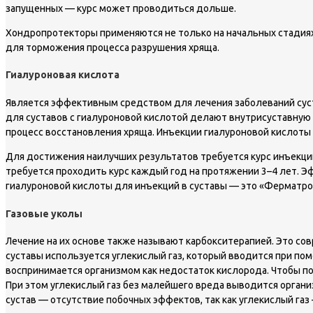
запущенных — курс может проводиться дольше.
Хондропротекторы применяются не только на начальных стадиях 
для торможения процесса разрушения хряща.
Гиалуроновая кислота
Является эффективным средством для лечения заболеваний суста
для суставов с гиалуроновой кислотой делают внутрисуставную 
процесс восстановления хряща. Инъекции гиалуроновой кислоты ч
Для достижения наилучших результатов требуется курс инъекций 
требуется проходить курс каждый год на протяжении 3–4 лет. Э
гиалуроновой кислоты для инъекций в суставы — это «Ферматро
Газовые уколы
Лечение на их основе также называют карбокситерапией. Это со
суставы используется углекислый газ, который вводится при пом
воспринимается организмом как недостаток кислорода. Чтобы по
При этом углекислый газ без малейшего вреда выводится орган
сустав — отсутствие побочных эффектов, так как углекислый га