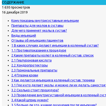
СОДЕРЖАНИЕ
1 630 просмотров
16 декабря 2019
Кому показаны внутрисуставные инъекции
Препараты для уколов в суставы
Для чего применят уколы в сустав?
Виды инъекций
Отзывы об инъекциях пациентов
1 В каких случаях делают инъекции в коленный сустав?
1.1 Противопоказания к процедуре
2 Какие препараты колют в коленный сустав: список
2.1 Гиалуроновая кислота
2.2 Хондропротекторы
2.3 Гормональные препараты
2.4 Плазма крови
3 Как делается инъекция в коленный сустав: техника
3.1 Где и кто делает уколы, и можно ли их делать самосто
3.2 Сколько стоит процедура?
3.3 Проведение внутрисуставной инъекции в коленный суст
3.4 Какой шприц нужен?
3.5 Больно ли это, и какие ощущения после инъекции?