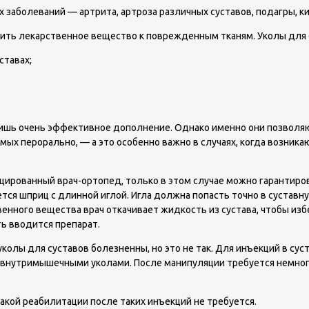
 заболеваний — артрита, артроза различных суставов, подагры, к
ть лекарственное вещество к поврежденным тканям. Уколы для су
ставах;
лишь очень эффективное дополнение. Однако именно они позволяю
мых перорально, — а это особенно важно в случаях, когда возни
ированный врач-ортопед, только в этом случае можно гарантиров
тся шприц с длинной иглой. Игла должна попасть точно в суставн
нного вещества врач откачивает жидкость из сустава, чтобы избе
ть вводится препарат.
олы для суставов болезненны, но это не так. Для инъекций в сус
 внутримышечными уколами. После манипуляции требуется немног
какой реабилитации после таких инъекций не требуется.