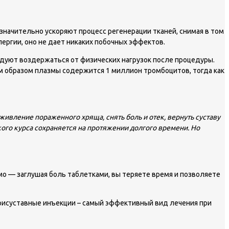
начительно ускоряют процесс регенерации тканей, снимая в том
ергии, оно не дает никаких побочных эффектов.
ндуют воздержаться от физических нагрузок после процедуры.
им образом плазмы содержится 1 миллион тромбоцитов, тогда как
живление пораженного хряща, снять боль и отек, вернуть суставу
кого курса сохраняется на протяжении долгого времени. Но
мо — за­глу­шая боль таб­лет­ка­ми, вы те­ря­е­те вре­мя и по­зво­ля­е­те
утрисуставные инъекции – самый эффективный вид лечения при