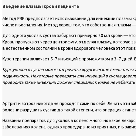
Введение плазмы крови пациента
Метод PRP предполагает использование для инъекций плазмы кро
числе и воспаления. Метод хорош тем, что собственная плазма 
Для одного укола в сустав забирают примерно 20 мл крови — эт
Кровь пропускают через центрифугу, отделяя плазму, которую за
в естественном состоянии в крови здорового человека этот пока
Курс терапии включает 5–7 инъекций с промежутком в 3–7 дней.
Курс уколов в сустав может отсрочить хирургическое вмешательств
подвижность. Некоторые препараты для инъекций в сустав доволь
проводить такие инъекции должен специалист, иначе не избежать
Арт­рит и арт­роз ни­ког­да не про­хо­дят са­ми по се­бе. Ле­чить эти за­б
бо­лез­ни раз­ру­шить сус­тав до та­кой сте­пе­ни, что опе­ра­ция ста­нет
Названий препаратов для уколов в колено много, но какое лека
заболеваниях колена, однако процедура не из приятных, и в зав