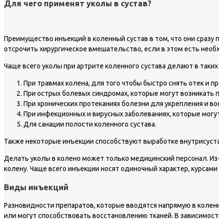
Для чего применят уколы в сустав?
Преимущество инъекций в коленный сустав в том, что они сразу
отсрочить хирургическое вмешательство, если в этом есть необ
Чаще всего уколы при артрите коленного сустава делают в таких 
При травмах колена, для того чтобы быстро снять отек и п
При острых болевых синдромах, которые могут возникать п
При хронических протеканиях болезни для укрепления и во
При инфекционных и вирусных заболеваниях, которые могут
Для санации полости коленного сустава.
Также некоторые инъекции способствуют выработке внутрисустав
Делать уколы в колено может только медицинский персонал. Из-з
колену. Чаще всего инъекции носят одиночный характер, курсами
Виды инъекций
Разновидности препаратов, которые вводятся напрямую в коленн
или могут способствовать восстановлению тканей. В зависимости