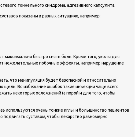
истевого тоннельного синдрома, адгезивного капсулита.
ставов показаны в разных ситуациях, например:
т максимально быстро снять боль. Кроме того, уколы для
кают нежелательные побочные эффекты, например нарушение
ать, что манипуляция будет безопасной и относительно
ую щель. Во избежание ошибок такие инъекции чаще всего
жать некоторых осложнений (а порой и для того, чтобы
тав используются очень тонкие иглы, и большинство пациентов
о подвигать суставом, чтобы лекарство равномерно