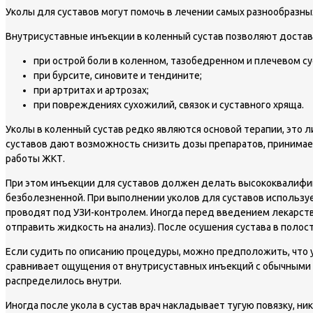
Уколы для суставов могут помочь в лечении самых разнообразных
Внутрисуставные инъекции в коленный сустав позволяют достави
при острой боли в коленном, тазобедренном и плечевом су
при бурсите, синовите и тендините;
при артритах и артрозах;
при повреждениях сухожилий, связок и суставного хряща.
Уколы в коленный сустав редко являются основой терапии, это 
суставов дают возможность снизить дозы препаратов, принимае
работы ЖКТ.
При этом инъекции для суставов должен делать высококвалифиц
безболезненной. При выполнении уколов для суставов используе
проводят под УЗИ-контролем. Иногда перед введением лекарстве
отправить жидкость на анализ). После осушения сустава в полос
Если судить по описанию процедуры, можно предположить, что ук
сравнивает ощущения от внутрисуставных инъекций с обычными
распределилось внутри.
Иногда после укола в сустав врач накладывает тугую повязку, ни