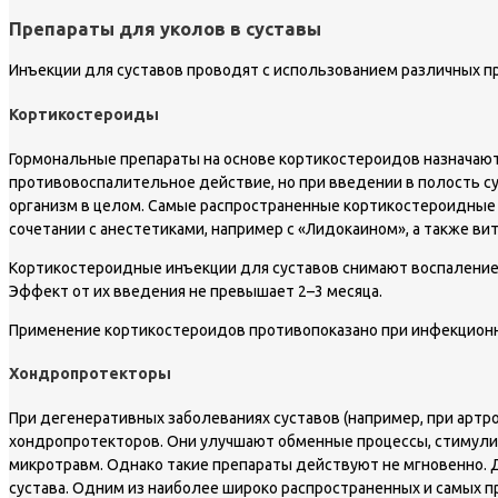
Препараты для уколов в суставы
Инъекции для суставов проводят с использованием различных пр
Кортикостероиды
Гормональные препараты на основе кортикостероидов назначают
противовоспалительное действие, но при введении в полость с
организм в целом. Самые распространенные кортикостероидные п
сочетании с анестетиками, например с «Лидокаином», а также ви
Кортикостероидные инъекции для суставов снимают воспаление, 
Эффект от их введения не превышает 2–3 месяца.
Применение кортикостероидов противопоказано при инфекционно
Хондропротекторы
При дегенеративных заболеваниях суставов (например, при артро
хондропротекторов. Они улучшают обменные процессы, стимули
микротравм. Однако такие препараты действуют не мгновенно. Д
сустава. Одним из наиболее широко распространенных и самых пр