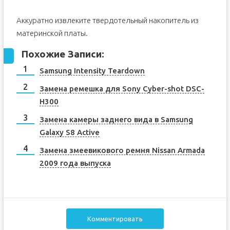
Аккуратно извлеките твердотельный накопитель из
материнской платы.
Похожие Записи:
Samsung Intensity Teardown
Замена ремешка для Sony Cyber-shot DSC-
H300
Замена камеры заднего вида в Samsung
Galaxy S8 Active
Замена змеевикового ремня Nissan Armada
2009 года выпуска
Комментировать