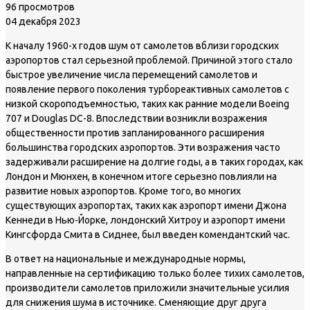
96 просмотров
04 декабря 2023
К началу 1960-х годов шум от самолетов вблизи городских
аэропортов стал серьезной проблемой. Причиной этого стало
быстрое увеличение числа перемещений самолетов и
появление первого поколения турбореактивных самолетов с
низкой скороподъемностью, таких как ранние модели Boeing
707 и Douglas DC-8. Впоследствии возникли возражения
общественности против запланированного расширения
большинства городских аэропортов. Эти возражения часто
задерживали расширение на долгие годы, а в таких городах, как
Лондон и Мюнхен, в конечном итоге серьезно повлияли на
развитие новых аэропортов. Кроме того, во многих
существующих аэропортах, таких как аэропорт имени Джона
Кеннеди в Нью-Йорке, лондонский Хитроу и аэропорт имени
Кингсфорда Смита в Сиднее, был введен комендантский час.
В ответ на национальные и международные нормы,
направленные на сертификацию только более тихих самолетов,
производители самолетов приложили значительные усилия
для снижения шума в источнике. Сменяющие друг друга