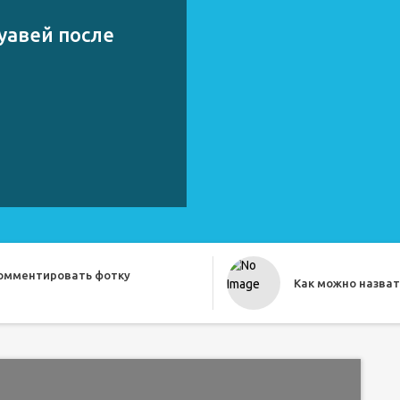
уавей после
комментировать фотку
Как можно назват
о прикольно назвать друга
Как назвать бесе