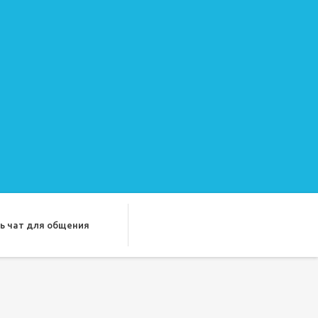
ь чат для общения
ду лучших подруг