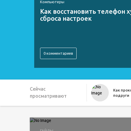
Компьютеры
Как восстановить телефон х
сброса настроек
0 комментариев
Сейчас
Как про
просматривают
подруги
Как можн
ГАЙДЫ