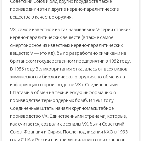
Советский Союз и ряд других государств также
производили эти и другие нервно-паралитические
вещества в качестве оружия.
VX, самое известное из так называемой V-серии стойких
нервно-паралитических веществ (а также самое
смертоносное из известных нервно-паралитических
веществ; V — это яд), было разработано химиками на
британском государственном предприятии в 1952 году.
В 1956 году Великобритания отказалась от всех видов
химического и биологического оружия, но обменяла
информацию о производстве VX с Соединенными
Штатами в обмен на техническую информацию о
производстве термоядерных бомб. В 1961 году
Соединенные Штаты начали крупномасштабное
производство VX. Единственными странами, которые,
как считается, создали арсеналы VX, были Советский
Союз, Франция и Сирия. После подписания КХО в 1993
году США и Россия начали ликвидацию своих запасов