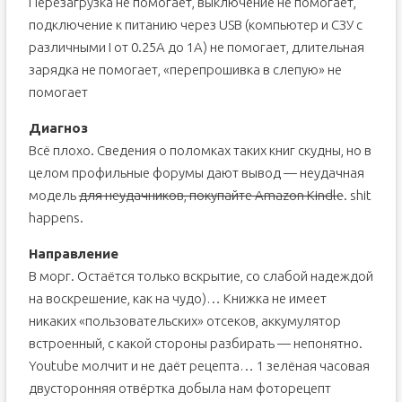
Перезагрузка не помогает, выключение не помогает,
подключение к питанию через USB (компьютер и СЗУ с
различными I от 0.25А до 1А) не помогает, длительная
зарядка не помогает, «перепрошивка в слепую» не
помогает
Диагноз
Всё плохо. Сведения о поломках таких книг скудны, но в
целом профильные форумы дают вывод — неудачная
модель
для неудачников, покупайте Amazon Kindle
. shit
happens.
Направление
В морг. Остаётся только вскрытие, со слабой надеждой
на воскрешение, как на чудо)… Книжка не имеет
никаких «пользовательских» отсеков, аккумулятор
встроенный, с какой стороны разбирать — непонятно.
Youtube молчит и не даёт рецепта… 1 зелёная часовая
двусторонняя отвёртка добыла нам фоторецепт