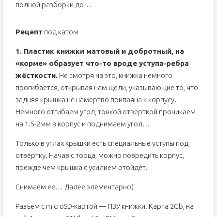
полной разборки до…
Рецепт
под катом
1. Пластик книжки матовый и добротный, на
«корме» образует что-то вроде уступа-ребра
жёсткости.
Не смотря на это, книжка немного
прогибается, открывая нам щели, указывающие то, что
задняя крышка не намертво припаяна к корпусу.
Немного отгибаем угол, тонкой отвёрткой проникаем
на 1.5-2мм в корпус и поднимаем угол…
Только в углах крышки есть специальные уступы под
отвёртку. Начав с торца, можно повредить корпус,
прежде чем крышка с усилием отойдёт.
Снимаем её… Далее элементарно)
Разъём с microSD-картой — ПЗУ книжки. Карта 2Gb, на