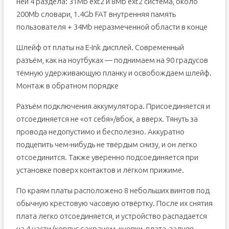
ней 4 раздела: 31Mb ext2 и 8Mb ext2 система, около
200Mb словари, 1.4Gb FAT внутренняя память
пользователя + 34Mb неразмеченной области в конце
Шлейф от платы на E-Ink дисплей. Современный
разъём, как на ноутбуках — поднимаем на 90 градусов
тёмную удерживающую планку и освобождаем шлейф.
Монтаж в обратном порядке
Разъём подключения аккумулятора. Присоединяется и
отсоединяется не «от себя»/вбок, а вверх. Тянуть за
провода недопустимо и бесполезно. Аккуратно
подцепить чем-нибудь не твёрдым снизу, и он легко
отсоединится. Также уверенно подсоединяется при
установке поверх контактов и лёгком прижиме.
По краям платы расположено 8 небольших винтов под
обычную крестовую часовую отвёртку. После их снятия
плата легко отсоединяется, и устройство распадается
на 4 части (корпус с экраном, кнопки, плата, задняя