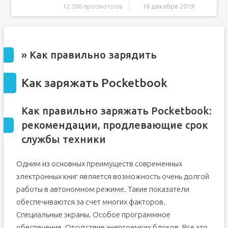
12 206 просмотров
16 декабря 2019
» Как правильно зарядить
Как заряжать Pocketbook
Как правильно заряжать Pocketbook: рекомендации,
» Как правильно зарядить
продлевающие срок службы техники
Основные положения и некоторые ограничения
Как заряжать Pocketbook
Что надо учесть на практике
Как правильно заряжать Pocketbook:
Документация
рекомендации, продлевающие срок
Правила зарядки электронной книги
службы техники
С помощью чего заряжать электронную книгу?
Сколько заряжать электронную книгу?
Одним из основных преимуществ современных
Как заряжать электронную книгу?
электронных книг является возможность очень долгой
Сколько заряжать электронную книгу?
работы в автономном режиме. Такие показатели
зарядка
(Страница 1 из 2)
обеспечиваются за счет многих факторов.
Сообщений [ с 1 по 30 из 37 ]
Специальные экраны. Особое программное
обеспечение. Отсутствие энергоемких блоков. Все это