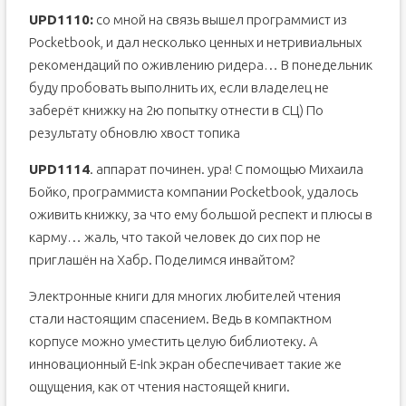
UPD1110:
со мной на связь вышел программист из
Pocketbook, и дал несколько ценных и нетривиальных
рекомендаций по оживлению ридера… В понедельник
буду пробовать выполнить их, если владелец не
заберёт книжку на 2ю попытку отнести в СЦ) По
результату обновлю хвост топика
UPD1114
. аппарат починен. ура! С помощью Михаила
Бойко, программиста компании Pocketbook, удалось
оживить книжку, за что ему большой респект и плюсы в
карму… жаль, что такой человек до сих пор не
приглашён на Хабр. Поделимся инвайтом?
Электронные книги для многих любителей чтения
стали настоящим спасением. Ведь в компактном
корпусе можно уместить целую библиотеку. А
инновационный E-ink экран обеспечивает такие же
ощущения, как от чтения настоящей книги.