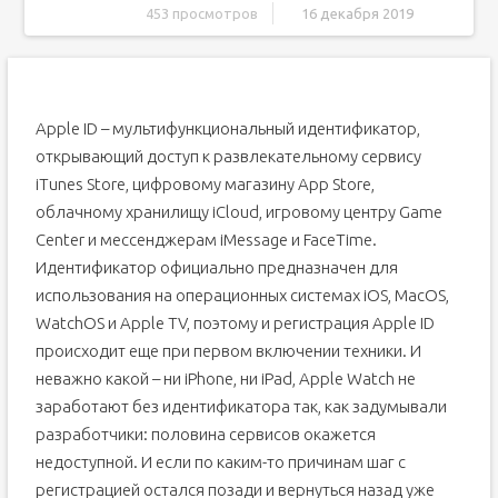
453 просмотров
16 декабря 2019
Регистрация через облачное хранилище iCloud
Регистрация через iTunes
Регистрация на Айфоне
Apple ID – мультифункциональный идентификатор,
Альтернативный вариант
открывающий доступ к развлекательному сервису
Для чего существует Apple >Apple ID — ваш уникальный
iTunes Store, цифровому магазину App Store,
логин и пароль, который позволяет пользоваться
многими возможностями и сервисами. Также
облачному хранилищу iCloud, игровому центру Game
владельцы аккаунта имеют возможность прикрепить к
Center и мессенджерам iMessage и FaceTime.
нему кредитную карту или воспользоваться другим
способом оплаты, после чего у них появится
Идентификатор официально предназначен для
возможность совершать покупки приложений, музыки и
игровой валюты всего в пару шагов. Если вы
использования на операционных системах iOS, MacOS,
авторизовались в учетной записи с IPhone, то можете
WatchOS и Apple TV, поэтому и регистрация Apple ID
скачать специальную программу и настроить функцию
«Найти IPhone», чтобы в случае потери и кражи
происходит еще при первом включении техники. И
устройства, быстро найти его. Еще один повод завести
аккаунт — это возможность создать или вступить в группу
неважно какой – ни iPhone, ни iPad, Apple Watch не
«Семейный доступ», чтобы получить некоторые скидки и
заработают без идентификатора так, как задумывали
всегда иметь информацию о том, какие действия
совершались на устройстве членов вашей семьи.
разработчики: половина сервисов окажется
Как создать новый Эпл Айди и зарегистрироваться в App
недоступной. И если по каким-то причинам шаг с
Store (без карты)
регистрацией остался позади и вернуться назад уже
При помощи iPhone, iPod Touch или iPad