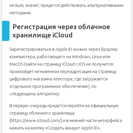
нельзя, значит, придется действовать альтернативными
Через Mac OS или Windows
методами.
Регистрация без ввода номера банковской карты
при помощи iPhone, iPod Touch или iPad
Регистрация через облачное
Регистрация без ввода номера банковской карты
при помощи Mac OS или Windows
хранилище iCloud
Видеоурок: создание учетной записи Apple ID
Возможные проблемы
Зарегистрироваться в Apple ID можно через браузер
Если у вас уже есть идентификатор Apple ID
компьютера, работающего на Windows, Linux или
Если у вас нет идентификатора Apple ID
MacOS (зайти на страницу iCloud с iOS не получится:
произойдет мгновенная переадресация на страницу
На устройстве iPhone, iPad или iPod touch
цифрового магазина Аппсторе, где загружается
На компьютере Mac
отдельное программное обеспечение), по
На компьютере PC
следующему алгоритму:
В первую очередь придется перейти на официальную
страницу облачного хранилища
(https://www.icloud.com/) и в нижней части интерфейса
нажать на кнопку «Создать аккаунт Apple ID».