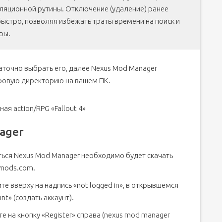
ляционной рутины. Отключение (удаление) ранее
ыстро, позволяя избежать траты времени на поиск и
ры.
аточно выбрать его, далее Nexus Mod Manager
гровую директорию на вашем ПК.
 action/RPG «Fallout 4»
ager
ться Nexus Mod Manager необходимо будет скачать
smods.com.
те вверху на надпись «not logged in», в открывшемся
nt» (создать аккаунт).
е на кнопку «Register» справа (nexus mod manager