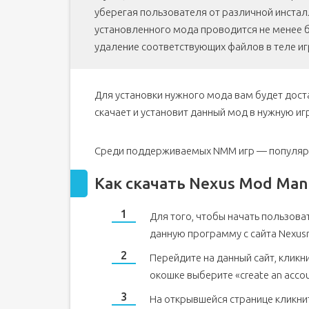
уберегая пользователя от различной инстал
установленного мода проводится не менее б
удаление соответствующих файлов в теле иг
Для установки нужного мода вам будет дост
скачает и установит данный мод в нужную и
Среди поддерживаемых NMM игр — популярная
Как скачать Nexus Mod Man
Для того, чтобы начать пользова
данную программу с сайта Nexu
Перейдите на данный сайт, кликни
окошке выберите «create an accou
На открывшейся странице кликнит