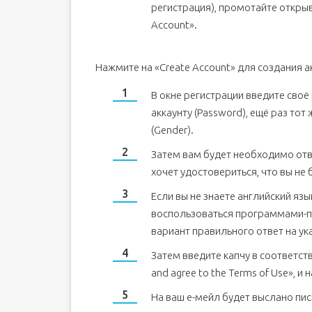
регистрация), промотайте открыв
Account».
Нажмите на «Create Account» для создания а
В окне регистрации введите своё 
аккаунту (Password), ещё раз тот
(Gender).
Затем вам будет необходимо отв
хочет удостовериться, что вы не 
Если вы не знаете английский яз
воспользоваться программами-п
вариант правильного ответ на ук
Затем введите капчу в соответств
and agree to the Terms of Use», и
На ваш е-мейл будет выслано пис