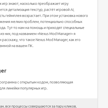
 игр знают, насколько преображает игру
ger
тся детализация текстур, растёт игровой AI,
ть геймплея возрастает. При этом установка нового
жения мелких проблем, потенциально способных
ода. Тут-то нам на помощь и приходят специальные
из них, под названием «Nexus Mod Manager» я
расскажу, что такое Nexus Mod Manager, как его
раммой на вашем ПК.
ger
 программа с открытым кодом, позволяющая
для линейки популярных игр.
, все процессы совершаются за пару кликов,