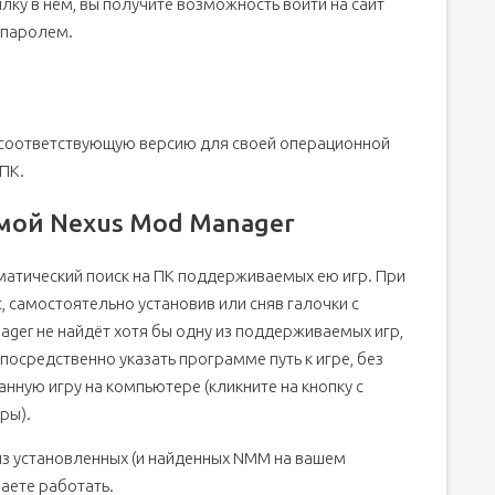
ку в нём, вы получите возможность войти на сайт
 паролем.
в соответствующую версию для своей операционной
ПК.
мой Nexus Mod Manager
матический поиск на ПК поддерживаемых ею игр. При
 самостоятельно установив или сняв галочки с
ager не найдёт хотя бы одну из поддерживаемых игр,
осредственно указать программе путь к игре, без
нную игру на компьютере (кликните на кнопку с
ры).
из установленных (и найденных NMM на вашем
аете работать.