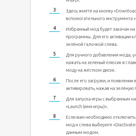
«Files».
Здесь жмёте на кнопку «Download
вспомогательного инструмента «N
Избранный мод будет закачан на
программы. Для его активации кл
зелёной галочкой слева.
Для ручного добавления мода, 
нажать на зелёный плюсик в глав
моду на жёстком диске.
После его загрузки, и появлении
активировать, нажав на зелёную 
Для запуска игры с выбранным н
«Launch (имя игры)».
Если вам необходимо отключить 
мод и слева выберите «Diactivate
данным модом.