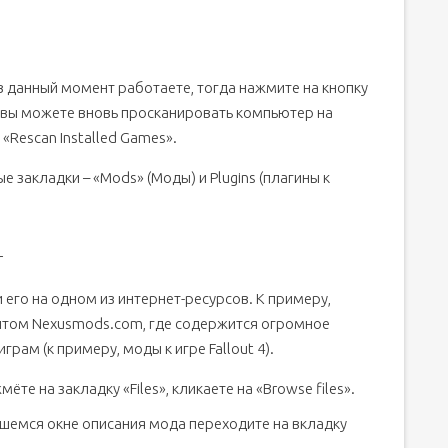
 в данный момент работаете, тогда нажмите на кнопку
е вы можете вновь просканировать компьютер на
Rescan Installed Games».
 закладки – «Mods» (Моды) и Plugins (плагины к
r
его на одном из интернет-ресурсов. К примеру,
йтом Nexusmods.com, где содержится огромное
ам (к примеру, моды к игре Fallout 4).
те на закладку «Files», кликаете на «Browse files».
шемся окне описания мода переходите на вкладку