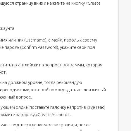
шуюся страницу вниз и нажмите на кнопку «Create
ккаунта
имя или ник (Username), е-мейл, пароль к своему
 же пароль (Confirm Password), укажите свой пол
етить по-английски на вопрос программы, которая
бот.
ык на должном уровне, тогда рекомендую
ереводчиками, который помогут дать англоязычный
азанный вопрос.
ующем рядке, поставьте галочку напротив «I’ve read
 нажмите на кнопку «Create Account».
ьмо с подтверждением регистрации, и, после