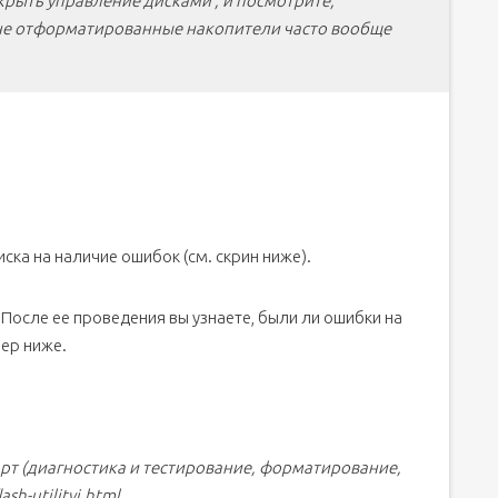
крыть управление дисками , и посмотрите,
 не отформатированные накопители часто вообще
ска на наличие ошибок (см. скрин ниже).
После ее проведения вы узнаете, были ли ошибки на
мер ниже.
рт (диагностика и тестирование, форматирование,
sh-utilityi.html