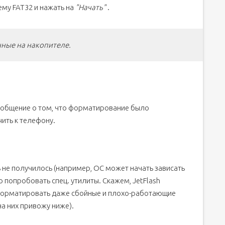
ему FAT32 и нажать на
"Начать"
.
ные на накопителе.
сообщение о том, что форматирование было
ить к телефону.
не получилось (например, ОС может начать зависать
попробовать спец. утилиты. Скажем, JetFlash
отформатировать даже сбойные и плохо-работающие
а них привожу ниже).