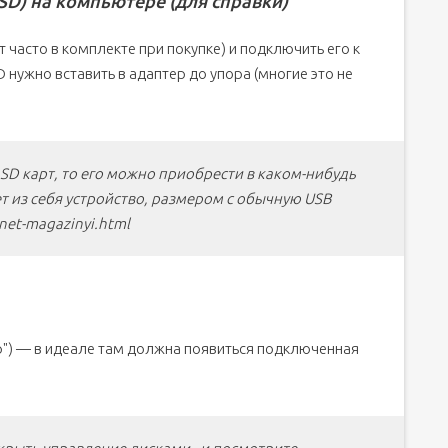
SD) на компьютере (для справки)
дет часто в комплекте при покупке) и подключить его к
 нужно вставить в адаптер до упора (многие это не
я SD карт, то его можно приобрести в каком-нибудь
т из себя устройство, размером с обычную USB
rnet-magazinyi.html
ер") — в идеале там должна появиться подключенная