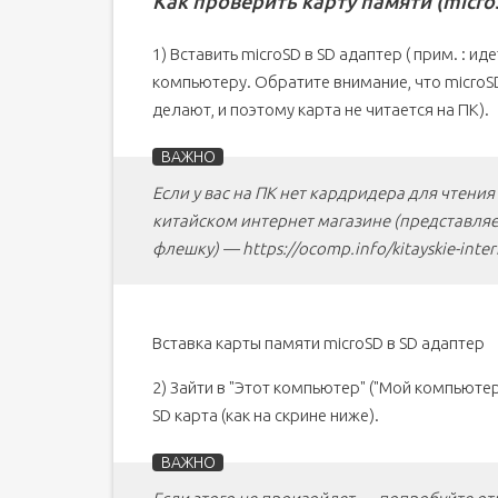
Как проверить карту памяти (micro
1) Вставить microSD в SD адаптер ( прим. : и
компьютеру. Обратите внимание, что microSD
делают, и поэтому карта не читается на ПК).
Если у вас на ПК нет кардридера для чтени
китайском интернет магазине (представляе
флешку) — https://ocomp.info/kitayskie-inte
Вставка карты памяти microSD в SD адаптер
2) Зайти в "Этот компьютер" ("Мой компьют
SD карта (как на скрине ниже).