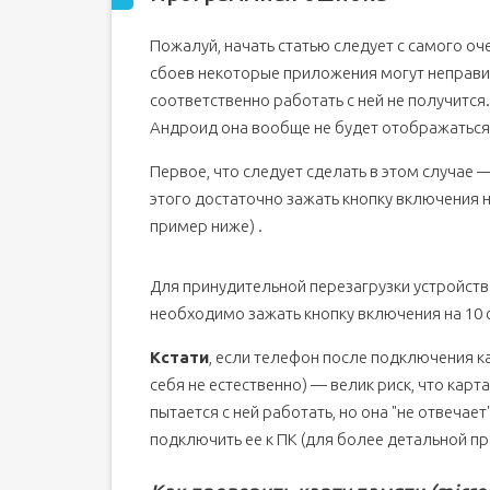
Телефон перестал видеть карту памяти: сбой 
Пожалуй, начать статью следует с самого о
Полезные видео
сбоев некоторые приложения могут неправил
Вопрос-ответ
соответственно работать с ней не получится. 
Выводы
Андроид она вообще не будет отображаться
Первое, что следует сделать в этом случае 
этого достаточно зажать кнопку включения н
пример ниже) .
Для принудительной перезагрузки устройства
необходимо зажать кнопку включения на 10 с
Кстати
, если телефон после подключения ка
себя не естественно) — велик риск, что карта
пытается с ней работать, но она "не отвечает"
подключить ее к ПК (для более детальной про