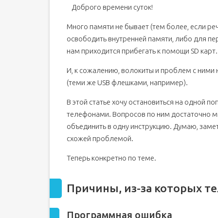
Доброго времени суток!
MicroSD не отформатирована (или почему 
Несовместимость карты памяти с телефон
Много памяти не бывает (тем более, если реч
Плохой контакт (например, из-за окисления
освободить внутренней памяти, либо для пе
Карта памяти была повреждена
нам приходится прибегать к помощи SD карт.
Популярные вопросы
И, к сожалению, волокиты и проблем с ними
Родной проводник или Google Files Go
(теми же USB флешками, например).
Приложение ES Проводник
В этой статье хочу остановиться на одной п
Программа X-Plore
телефонами. Вопросов по ним достаточно мно
Карта памяти не отрывается на смартфоне
объединить в одну инструкцию. Думаю, заметк
Почему это критично?
схожей проблемой.
Стандартная процедура
Теперь конкретно по теме.
Неправильный формат SD
MicroSD нерабочая, вышла из строя
Причины, из-за которых т
Банальная несовместимость
Компьютер тоже не видит SD-карту
Программная ошибка
Не «контачит»!