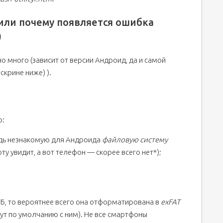
или почему появляется ошибка
)
 много (зависит от версии Андроид, да и самой
скрине ниже) ).
о:
удь незнакомую для Андроида
файловую систему
ту увидит, а вот телефон — скорее всего нет*);
ГБ, то вероятнее всего она отформатирована в
exFAT
дут по умолчанию с ним). Не все смартфоны