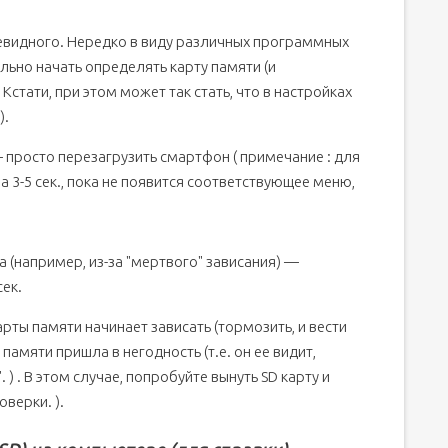
на программном уровне
чевидного. Нередко в виду различных программных
ьно начать определять карту памяти (и
Кстати, при этом может так стать, что в настройках
).
— просто перезагрузить смартфон ( примечание : для
а 3-5 сек., пока не появится соответствующее меню,
 (например, из-за "мертвого" зависания) —
ек.
рты памяти начинает зависать (тормозить, и вести
 памяти пришла в негодность (т.е. он ее видит,
. ) . В этом случае, попробуйте вынуть SD карту и
верки. ).