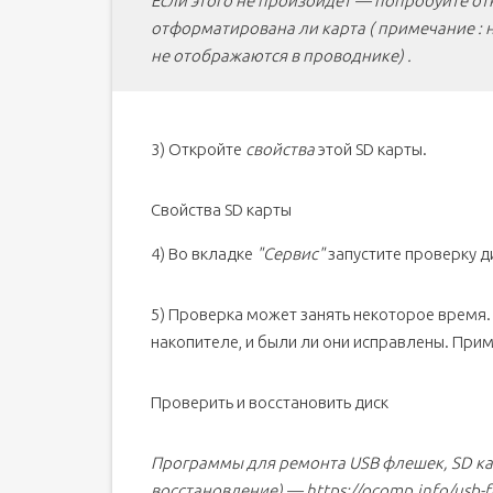
Если этого не произойдет — попробуйте от
отформатирована ли карта ( примечание :
не отображаются в проводнике) .
3) Откройте
свойства
этой SD карты.
Свойства SD карты
4) Во вкладке
"Сервис"
запустите проверку ди
5) Проверка может занять некоторое время. 
накопителе, и были ли они исправлены. При
Проверить и восстановить диск
Программы для ремонта USB флешек, SD ка
восстановление) — https://ocomp.info/usb-fla