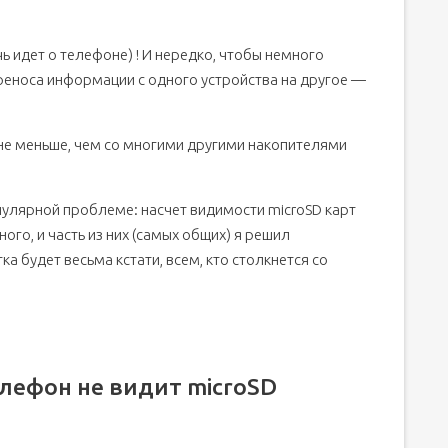
появляется ошибка "невозможно подключить SD")
ом
ь идет о телефоне) ! И нередко, чтобы немного
 контактов, пыли)
реноса информации с одного устройства на другое —
 не меньше, чем со многими другими накопителями
опулярной проблеме: насчет видимости microSD карт
го, и часть из них (самых общих) я решил
а будет весьма кстати, всем, кто столкнется со
елефон не видит microSD