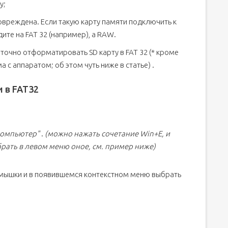
у;
вреждена. Если такую карту памяти подключить к
ите на FAT 32 (например), а RAW.
очно отформатировать SD карту в FAT 32 (* кроме
 с аппаратом; об этом чуть ниже в статье) .
 в FAT32
компьютер"
.
(можно нажать сочетание Win+E, и
брать в левом меню оное, см. пример ниже)
й мышки и в появившемся контекстном меню выбрать