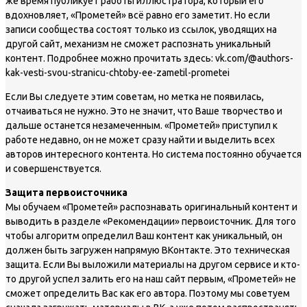
же время публикует работы иллюстратора, который его
вдохновляет, «Прометей» всё равно его заметит. Но если
записи сообщества состоят только из ссылок, уводящих на
другой сайт, механизм не сможет распознать уникальный
контент. Подробнее можно прочитать здесь: vk.com/@authors-
kak-vesti-svou-stranicu-chtoby-ee-zametil-prometei
Если Вы следуете этим советам, но метка не появилась,
отчаиваться не нужно. Это не значит, что Ваше творчество и
дальше останется незамеченным. «Прометей» приступил к
работе недавно, он не может сразу найти и выделить всех
авторов интересного контента. Но система постоянно обучается
и совершенствуется.
Защита первоисточника
Мы обучаем «Прометей» распознавать оригинальный контент и
выводить в разделе «Рекомендации» первоисточник. Для того
чтобы алгоритм определил Ваш контент как уникальный, он
должен быть загружен напрямую ВКонтакте. Это техническая
защита. Если Вы выложили материалы на другом сервисе и кто-
то другой успел залить его на наш сайт первым, «Прометей» не
сможет определить Вас как его автора. Поэтому мы советуем