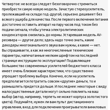
Четвертое: не всегда следует безоговорочно стремиться
приобрести самую новую модель. Зачастую стереоусилитель,
пролежавший на складе год-другой, серьезно дешевеет без
всякого ущерба для качества. После первого включения питания
достаточно оставить аппарат на пару часов под током без
подачи сигнала, чтобы утечка электролитических
конденсаторов снизилась до нормы. Устаревшая модель AV-
ресивера — другое дело; здесь надо точно знать, какие
декодеры многоканального звука вам нужны, а какие — нет.
Вы спрашиваете, а как же многочисленные технические
параметры, напечатанные мелким шрифтом на последней
странице инструкции по эксплуатации? Подавляющее
большинство современных усилителей бюджетного класса
имеет очень близкие характеристики, что существенно
упрощает проблему выбора. Конечно, если на усилитель
предполагается потратить совсем «другие» деньги, то и
размышлять придется дольше. И последнее: некоторые с виду
малосущественные детали могут сильно повлиять на ваш
выбор (автор, например, терпеть не может корпуса золотистого
цвета). Подумайте, нужен ли вам пульт дистанционного
управления, вход для подключения проигрывателя виниловых