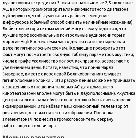
лучше поищите среди них 3- или так называемые 2,5-полосные
АС, в которых громкоговорители низкочастотного диапазона
дублируются, чтобы уменьшить рабочее смещение
диффузоров (обычный способ снизить нелинейные искажения).
Любители авторитетных мнений могут сами убедиться, что
лучшие профессиональные контрольные аудиомониторы и
дорогие High End-системы часто делаются по четырех- или
даже по пятиполосным схемам. Желающие проверить этот
факт могут посмотреть сводную таблицу параметров акустики;
числа в графе «количество полос», как правило, возрастают с
увеличением цены. Кстати, известно, что принц Чарлз
(наверное, вместе с королевой Великобритании) слушает
пятиполосные колонки… Эти рассуждения можно не принимать
к сведению в отношении тыловых АС для домашнего
кинотеатра (они вполне могут быть и двухполосными). Акустика
центрального канала обязательно должна быть очень хорошо
экранированной. Это избавит ваш кинескопный телевизор от
появления цветовых пятен на изображении. Проверка
элементарная: поднесите громкоговоритель к экрану
работающего телевизора.
Меньше вариантов