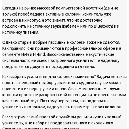
Сегодня на рынке массовой компьютерной акустики (да и не
только) преобладают активные колонки. Усилитель уже
встроен в их корпус, а это значит, что их достаточно
подключить к источнику звука (кабелем или по Bluetooth) и к
источнику питания.
Однако старые добрые пассивные колонки тоже не сдаются.
Как правило, они применяются в профессиональной сфере и в
сегменте Hi-Fi и Hi-End. Высококачественные акустические
системы часто не имеют встроенного усилителя: владельцу
предлагается докупить подходящий отдельно.
Как выбрать усилитель для колонок правильно? Задача не такая
простая: неверный подбор усилителя в худшем случае может
привести к их перегрузке и порче. А в самом невинном случае
колонки просто не раскроют свой потенциал и не обеспечат вам
качественный звук. Поэтому перед тем, как подобрать
усилитель к колонкам, надо узнать параметры своих колонок.
Рассмотрим самый простой случай: вы решили купить полный
усилитель, а не набор из предварительного и оконечного.
Сегодня выпускается достаточно много.