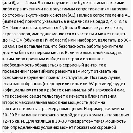
(или 6), а — 4 ома. В этом случае вы не будете связаны какими-
либо ограничениями по допустимым сопротивлениям нагрузки
со стороны акустических систем (АС). Полное сопротивление АС
(импеданс) принято указывать в виде числа из ряда 2, 4, 6, 8, 16
Ом. Чаще всего встречается 4-, 6- или 8-омная акустика, хотя,
строго говоря, импеданс меняется от частоты и может падать
до 1–2 Ом (обычно в НЧ-области) или, наоборот, взлетать до 30–
50 Ом. Представляется, что безопасность работы усилителя
должна быть на первом месте. Если его выходной каскад по
каким-либо причинам выйдет из строя и возникнет
необходимость обращаться в сервисный центр, то в
проведении гарантийного ремонта вам могут отказать на
основании нарушения правил эксплуатации. Поэтому лучше,
если ваш избранник (стереоусилитель или AV-ресивер) будет
«официально» готов к работе с минимальной нагрузкой 4 ома,
что косвенно свидетельствует о качестве блока питания.
Второе: максимальная выходная мощность должна
соответствовать… размеру помещения. Например, величина
30–50 Вт на канал прекрасно подойдет для комнаты площадью
12–15 кв. м. Для жилища в 20–30 «квадратов» такая мощность
при определенных условиях может показаться скромной