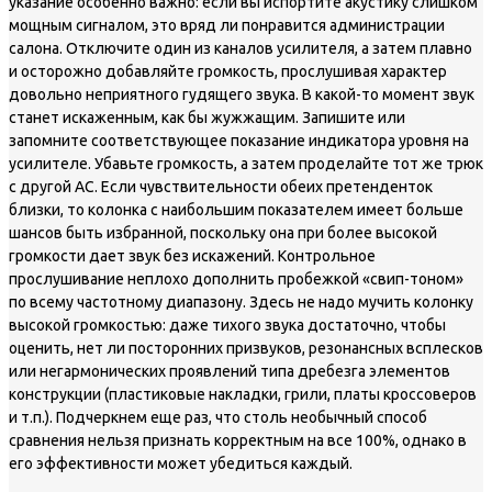
указание особенно важно: если вы испортите акустику слишком
мощным сигналом, это вряд ли понравится администрации
салона. Отключите один из каналов усилителя, а затем плавно
и осторожно добавляйте громкость, прослушивая характер
довольно неприятного гудящего звука. В какой-то момент звук
станет искаженным, как бы жужжащим. Запишите или
запомните соответствующее показание индикатора уровня на
усилителе. Убавьте громкость, а затем проделайте тот же трюк
с другой АС. Если чувствительности обеих претенденток
близки, то колонка с наибольшим показателем имеет больше
шансов быть избранной, поскольку она при более высокой
громкости дает звук без искажений. Контрольное
прослушивание неплохо дополнить пробежкой «свип-тоном»
по всему частотному диапазону. Здесь не надо мучить колонку
высокой громкостью: даже тихого звука достаточно, чтобы
оценить, нет ли посторонних призвуков, резонансных всплесков
или негармонических проявлений типа дребезга элементов
конструкции (пластиковые накладки, грили, платы кроссоверов
и т.п.). Подчеркнем еще раз, что столь необычный способ
сравнения нельзя признать корректным на все 100%, однако в
его эффективности может убедиться каждый.