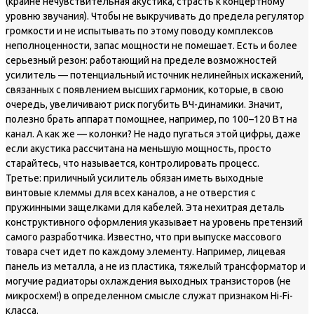
(крайне нечувствительная акустика, страсть к концертному
уровню звучания). Чтобы не выкручивать до предела регулятор
громкости и не испытывать по этому поводу комплексов
неполноценности, запас мощности не помешает. Есть и более
серьезный резон: работающий на пределе возможностей
усилитель — потенциальный источник нелинейных искажений,
связанных с появлением высших гармоник, которые, в свою
очередь, увеличивают риск погубить ВЧ-динамики. Значит,
полезно брать аппарат помощнее, например, по 100–120 Вт на
канал. А как же — колонки? Не надо пугаться этой цифры, даже
если акустика рассчитана на меньшую мощность, просто
старайтесь, что называется, контролировать процесс.
Третье: приличный усилитель обязан иметь выходные
винтовые клеммы для всех каналов, а не отверстия с
пружинными защелками для кабелей. Эта нехитрая деталь
конструктивного оформления указывает на уровень претензий
самого разработчика. Известно, что при выпуске массового
товара счет идет по каждому элементу. Например, лицевая
панель из металла, а не из пластика, тяжелый трансформатор и
могучие радиаторы охлаждения выходных транзисторов (не
микросхем!) в определенном смысле служат признаком Hi-Fi-
класса.