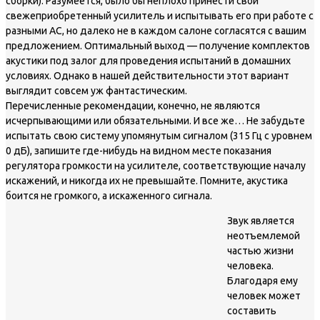
сборки). Разумеется, было бы неплохо принести свой
свежеприобретенный усилитель и испытывать его при работе с
разными АС, но далеко не в каждом салоне согласятся с вашим
предложением. Оптимальный выход — получение комплектов
акустики под залог для проведения испытаний в домашних
условиях. Однако в нашей действительности этот вариант
выглядит совсем уж фантастическим.
Перечисленные рекомендации, конечно, не являются
исчерпывающими или обязательными. И все же… Не забудьте
испытать свою систему упомянутым сигналом (315 Гц с уровнем
0 дБ), запишите где-нибудь на видном месте показания
регулятора громкости на усилителе, соответствующие началу
искажений, и никогда их не превышайте. Помните, акустика
боится не громкого, а искаженного сигнала.
Звук является
неотъемлемой
частью жизни
человека.
Благодаря ему
человек может
составить