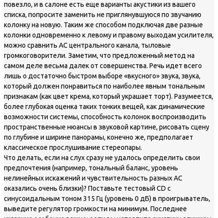
повезло, и в салоне есть еще варианты акустики из вашего
списка, попросите заменить не приглянувшуюся по звучанию
колонку на новую. Таким же способом подключая две разные
колонки одновременно к левому и правому выходам усилителя,
можно сравнить АС центрального канала, тыловые
громкоговорители. Заметим, что предложенный метод на
самом деле весьма далек от совершенства. Речь идет всего
лишь о достаточно быстром выборе «вкусного» звука, звука,
который должен понравиться по наиболее явным тональным
признакам (как цвет крема, который украшает торт). Разумеется,
более глубокая оценка таких тонких вещей, как динамические
возможности системы, способность колонок воспроизводить
пространственные нюансы в звуковой картине, рисовать сцену
по глубине и ширине панорамы, конечно же, предполагает
классическое прослушивание стереопары.
Что делать, если на слух сразу не удалось определить свои
предпочтения (например, тональный баланс, уровень
нелинейных искажений и чувствительность разных АС
оказались очень близки)? Поставьте тестовый CD с
синусоидальным тоном 315 Гц (уровень 0 дБ) в проигрыватель,
выведите регулятор громкости на минимум. Последнее