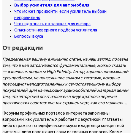
Выбор усилителя для автомобиля
Что может произойти, если усилитель выбран
неправильно
Что надо знать о колонках для выбора
Опасности неверного подбора усилителя
Вопросы вкуса
От редакции
Предлагаемая вашему вниманию статья, на наш взгляд, полезна
тем, что в ней затрагиваются фундаментальные, можно сказать
— извечные, вопросы High Fidelity. Автор, хорошо понимающий
суть проблемы, не понаслышке знаком с тяготами, которые
преследуют неподготовленных к самостоятельному выбору
покупателей. Для начинающих аудиолюбителей материал ценен
тем, что авторский опыт изложен в виде краткого перечня
практических советов: «не так страшен черт, как его малюют»…
Форумы профильных порталов интернета заполнены
вопросами: как усилитель Х работает с акустикой Y? Ответы
либо отражают специфические вкусы владельца конкретной
системы, либо порождают сонм встречных вопросов. Кроме