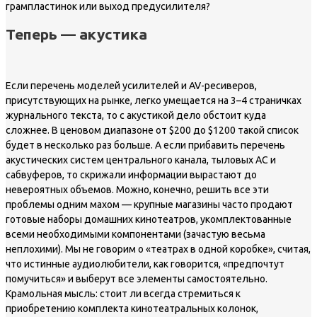
грампластинок или выход предусилителя?
Теперь — акустика
Если перечень моделей усилителей и AV-ресиверов,
присутствующих на рынке, легко умещается на 3–4 страничках
журнального текста, то с акустикой дело обстоит куда
сложнее. В ценовом диапазоне от $200 до $1200 такой список
будет в несколько раз больше. А если прибавить перечень
акустических систем центрального канала, тыловых АС и
сабвуферов, то скрижали информации вырастают до
невероятных объемов. Можно, конечно, решить все эти
проблемы одним махом — крупные магазины часто продают
готовые наборы домашних кинотеатров, укомплектованные
всеми необходимыми компонентами (зачастую весьма
неплохими). Мы не говорим о «театрах в одной коробке», считая,
что истинные аудиолюбители, как говорится, «предпочтут
помучиться» и выберут все элементы самостоятельно.
Крамольная мысль: стоит ли всегда стремиться к
приобретению комплекта кинотеатральных колонок,