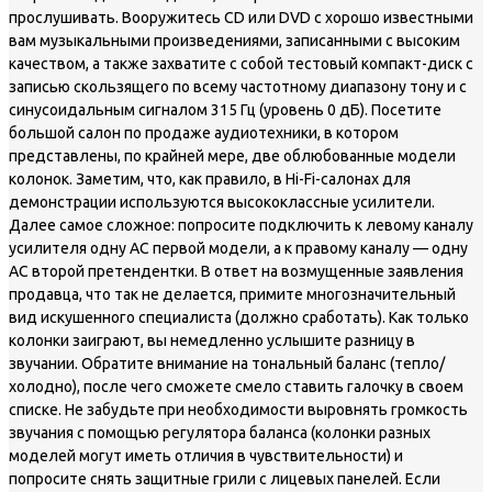
прослушивать. Вооружитесь CD или DVD с хорошо известными
вам музыкальными произведениями, записанными с высоким
качеством, а также захватите с собой тестовый компакт-диск с
записью скользящего по всему частотному диапазону тону и с
синусоидальным сигналом 315 Гц (уровень 0 дБ). Посетите
большой салон по продаже аудиотехники, в котором
представлены, по крайней мере, две облюбованные модели
колонок. Заметим, что, как правило, в Hi-Fi-салонах для
демонстрации используются высококлассные усилители.
Далее самое сложное: попросите подключить к левому каналу
усилителя одну АС первой модели, а к правому каналу — одну
АС второй претендентки. В ответ на возмущенные заявления
продавца, что так не делается, примите многозначительный
вид искушенного специалиста (должно сработать). Как только
колонки заиграют, вы немедленно услышите разницу в
звучании. Обратите внимание на тональный баланс (тепло/
холодно), после чего сможете смело ставить галочку в своем
списке. Не забудьте при необходимости выровнять громкость
звучания с помощью регулятора баланса (колонки разных
моделей могут иметь отличия в чувствительности) и
попросите снять защитные грили с лицевых панелей. Если