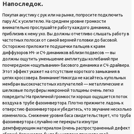
Напоследок.
Покупая акустику с рук или на рынке, попросите подключить
пару АС к усилителю. На среднем уровне громкости
внимательно прослушайте работу каждого динамика,
приблизив к нему ухо. Вы должны отчетливо слышать работу в
частотных полосах от самой верхней головки до басовой.
Осторожно приложите подушечки пальцев к краям
диффузоров НЧ- и СЧ-динамиков вблизи подвесов — вы
должны ощутить уменьшение амплитуды колебаний при
поочередном «ощупывании» басового динамика и СЧ-драйвера.
Этот эффект укажет на отсутствие короткого замыкания в
цепях кроссовера. Внимание! Никогда не касайтесь купольных
мембран высокочастотных излучателей — металлические и
шелковые полусферы микронной толщины очень легко
повредить! На приличной громкости хорошо ощущается поток
воздуха в трубе фазоинвертора. Плотно прижмите ладонь к
отверстию фазоинвертора и убедитесь, что звучание несколько
изменилось. Снижение уровня баса свидетельствует, что труба
фазоинвертора случайно не перекрыта изнутри
демпфирующим материалом (очень распространенный дефект