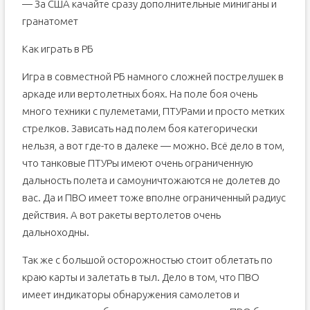
— За США качайте сразу дополнительные миниганы и
гранатомет
Как играть в РБ
Игра в совместной РБ намного сложней пострелушек в
аркаде или вертолетных боях. На поле боя очень
много техники с пулеметами, ПТУРами и просто метких
стрелков. Зависать над полем боя категорически
нельзя, а вот где-то в далеке — можно. Всё дело в том,
что танковые ПТУРы имеют очень ограниченную
дальность полета и самоуничтожаются не долетев до
вас. Да и ПВО имеет тоже вполне ограниченный радиус
действия. А вот ракеты вертолетов очень
дальноходны.
Так же с большой осторожностью стоит облетать по
краю карты и залетать в тыл. Дело в том, что ПВО
имеет индикаторы обнаружения самолетов и