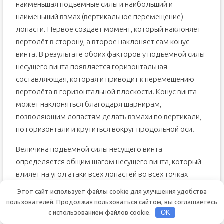
наименьшая подъёмные силы и наибольший и
наименьший взмах (вертикальное перемещение)
лопасти. Первое создаёт момент, который наклоняет
вертолёт в сторону, а второе наклоняет сам конус
винта. В результате обоих факторов у подъёмной силы
несущего винта появляется горизонтальная
составляющая, которая и приводит к перемещению
вертолёта в горизонтальной плоскости. Конус винта
может наклоняться благодаря шарнирам,
позволяющим лопастям делать взмахи по вертикали,
по горизонтали и крутиться вокруг продольной оси.
Величина подъёмной силы несущего винта
определяется общим шагом несущего винта, который
влияет на угол атаки всех лопастей во всех точках
диска винта. Он не зависит от положения лопастей
Этот сайт использует файлы cookie для улучшения удобства
относительно корпуса вертолёта. Итоговый угол атаки
пользователей. Продолжая пользоваться сайтом, вы соглашаетесь
каждой лопасти в каждом направлении является
с использованием файлов cookie.
OK