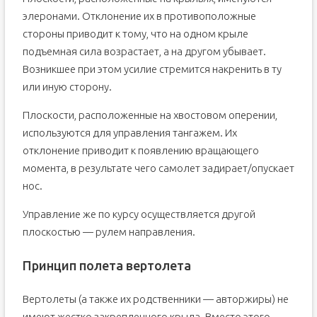
элеронами. Отклонение их в противоположные
стороны приводит к тому, что на одном крыле
подъемная сила возрастает, а на другом убывает.
Возникшее при этом усилие стремится накренить в ту
или иную сторону.
Плоскости, расположенные на хвостовом оперении,
используются для управления тангажем. Их
отклонение приводит к появлению вращающего
момента, в результате чего самолет задирает/опускает
нос.
Управление же по курсу осуществляется другой
плоскостью — рулем направления.
Принцип полета вертолета
Вертолеты (а также их родственники — авторжиры) не
имеют жестко закрепленного крыла. Вместо этого