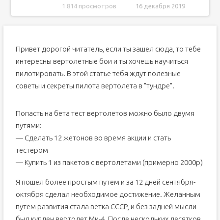
1 814 просмотров
16 декабря 2019
Летные характеристики
Вооружение
Привет дорогой читатель, если ты зашел сюда, то тебе
Советы по игре
интересны вертолетные бои и ты хочешь научиться
Выводы
пилотировать. В этой статье тебя ждут полезные
Содержание
советы и секреты пилота вертолета в "тундре".
Отличие вертолета от самолета
Устройство вертолета
Попасть на бета тест вертолетов можно было двумя
Настройка управления в игре
путями:
Основы пилотирования
— Сделать 12 жетонов во время акции и стать
Руление по ВПП*
тестером
Как летает вертолёт? Физика полёта в War Thunder
— Купить 1 из пакетов с вертолетами (примерно 2000р)
Я пошел более простым путем и за 12 дней сентября-
октября сделал необходимое достижение. Желанным
путем развития стала ветка СССР, и без задней мысли
был куплен вертолет Ми-4. После нескольких десятков