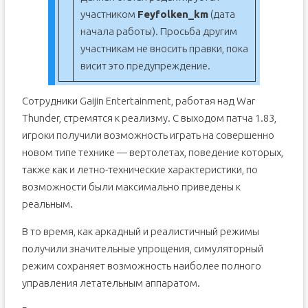
участником
Feyfolken_km
(дата
начала работы). Просьба другим
участникам не вносить правки, пока
висит это предупреждение.
Сотрудники Gaijin Entertainment, работая над War
Thunder, стремятся к реализму. С выходом патча 1.83,
игроки получили возможность играть на совершенно
новом типе технике — вертолетах, поведение которых,
также как и летно-технические характеристики, по
возможности были максимально приведены к
реальным.
В то время, как аркадный и реалистичный режимы
получили значительные упрощения, симуляторный
режим сохраняет возможность наиболее полного
управления летательным аппаратом.