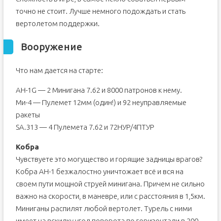
точно не стоит. Лучше немного подождать и стать
вертолетом поддержки.
Вооружение
Что нам дается на старте:
AH-1G — 2 Минигана 7.62 и 8000 патронов к нему.
Ми-4 — Пулемет 12мм (один!) и 92 неуправляемые
ракеты
SA.313 — 4 Пулемета 7.62 и 72НУР/4ПТУР
Кобра
Чувствуете это могущество и горящие задницы врагов?
Кобра AH-1 безжалостно уничтожает всё и вся на
своем пути мощной струей минигана. Причем не сильно
важно на скорости, в маневре, или с расстояния в 1,5км.
Миниганы распилят любой вертолет. Турель с ними
имеет на вскидку угол поворота по горизонтали в 200