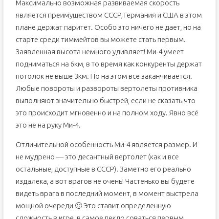
Максимально возможная развиваемая скорость
является преимуществом СССР, Германия и США в этом
плане держат паритет. Особо это ничего не дает, но на
старте среди тиммейтов вы можете стать первым.
Заявленная высота немного удивляет! Ми-4 умеет
подниматься на 6км, в то время как конкуренты держат
потолок не выше 3км. Но на этом все заканчивается.
Любые повороты и развороты вертолеты противника
выполняют значительно быстрей, если не сказать что
это происходит мгновенно и на полном ходу. Явно всё
это не на руку Ми-4.
Отличительной особенность Ми-4 является размер. И
не мудрено — это десантный вертолет (как и все
остальные, доступные в СССР). Заметно его реально
издалека, а вот врагов не очень! Частенько вы будете
видеть врага в последний момент, в момент выстрела
мощной очереди 🙂 Это ставит определенную
сложность в игре, в самое пекло соваться первым