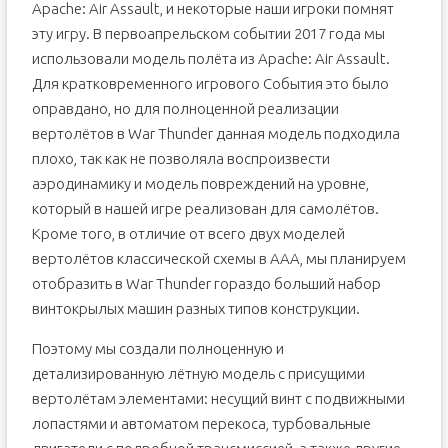
Apache: Air Assault, и некоторые наши игроки помнят
эту игру. В первоапрельском событии 2017 года мы
использовали модель полёта из Apache: Air Assault.
Для кратковременного игрового События это было
оправдано, но для полноценной реализации
вертолётов в War Thunder данная модель подходила
плохо, так как не позволяла воспроизвести
аэродинамику и модель повреждений на уровне,
который в нашей игре реализован для самолётов.
Кроме того, в отличие от всего двух моделей
вертолётов классической схемы в AAA, мы планируем
отобразить в War Thunder гораздо больший набор
винтокрылых машин разных типов конструкции.
Поэтому мы создали полноценную и
детализированную лётную модель с присущими
вертолётам элементами: несущий винт с подвижными
лопастями и автоматом перекоса, турбовальные