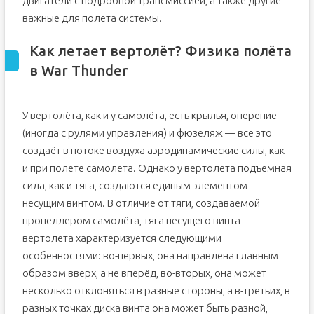
двигатели с подробной трансмиссией, а также другие
важные для полёта системы.
Как летает вертолёт? Физика полёта
в War Thunder
У вертолёта, как и у самолёта, есть крылья, оперение
(иногда с рулями управления) и фюзеляж — всё это
создаёт в потоке воздуха аэродинамические силы, как
и при полёте самолёта. Однако у вертолёта подъёмная
сила, как и тяга, создаются единым элементом —
несущим винтом. В отличие от тяги, создаваемой
пропеллером самолёта, тяга несущего винта
вертолёта характеризуется следующими
особенностями: во-первых, она направлена главным
образом вверх, а не вперёд, во-вторых, она может
несколько отклоняться в разные стороны, а в-третьих, в
разных точках диска винта она может быть разной,