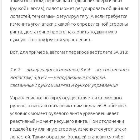
Таким образом, перемещая подшипник вверх и вниз
(ручкой шаг-газ), пилот может регулировать общий шаг
лопастей, тем самым регулируя тягу. А если требуется
изменить угол атаки с какой-то определенной стороны
винта, достаточно просто наклонить подшипник в
нужную сторону (ручкой управления).
Вот, для примера, автомат перекоса вертолета SA 313:
1 и 2 — вращающиеся поводки; 3 и 4 — их крепление к
лопастям; 5,6 и 7 — неподвижные поводки,
связанные с ручкой шаг-газ и ручкой управления
Управление же по курсу осуществляется с помощью
рулевого винта и связанных с ним педалей. В обычных
условиях момент рулевого винта уравновешивает
реактивный момент несущего винта. При отклонении
педалей в ту или иную сторону, изменяется угол атаки
лопастей. Таким образом, большей становится либо