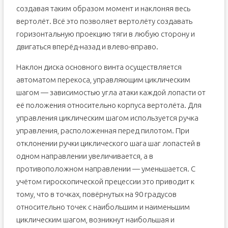
создавая таким образом момент и наклоняя весь
вертолёт. Всё это позволяет вертолёту создавать
горизонтальную проекцию тяги в любую сторону и
двигаться вперёд-назад и влево-вправо.
Наклон диска основного винта осуществляется
автоматом перекоса, управляющим циклическим
шагом — зависимостью угла атаки каждой лопасти от
её положения относительно корпуса вертолёта. Для
управления циклическим шагом используется ручка
управления, расположенная перед пилотом. При
отклонении ручки циклического шага шаг лопастей в
одном направлении увеличивается, а в
противоположном направлении — уменьшается. С
учётом гироскопической прецессии это приводит к
тому, что в точках, повёрнутых на 90 градусов
относительно точек с наибольшим и наименьшим
циклическим шагом, возникнут наибольшая и