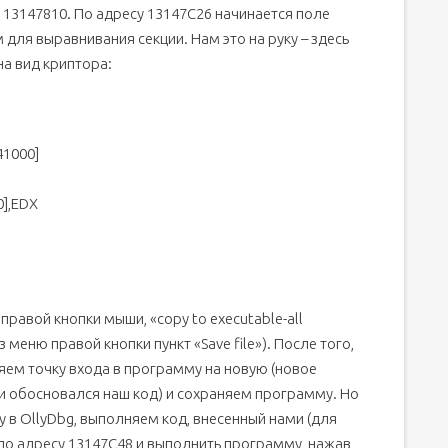
 13147810. По адресу 13147C26 начинается поле
для выравнивания секции. Нам это на руку – здесь
на вид криптора:
1000]
],EDX
авой кнопки мыши, «copy to executable-all
 меню правой кнопки пункт «Save file»). После того,
няем точку входа в программу на новую (новое
 и обосновался наш код) и сохраняем программу. Но
у в OllyDbg, выполняем код, внесенный нами (для
 по адресу 13147C48 и выполнить программу, нажав