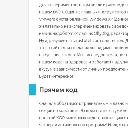
для экспериментов, в том числе и руководс
нашем DVD). Один из главных инструментов 
VMWare с установленной Windows XP (данно
желательно не экспериментировать с вредо
нам понадобятся отладчик OllyDbg, редактор
Ну и, разумеется, virustotal.com для тестов.
этого сайта для создания «невидимого» виру
нарушение закона. Мы – исследователи, поэ
нашем коде на здоровье и работают над улу
вкусу и в зависимости от личных предпочтен
Будет интересно!
Прячем код
Сначала обратимся к тривиальным и давно 
секции по константе. В своих статьях я уже 
простой XOR машинных кодов, находящихся в
четверти антивирусных программ! Итак, откр