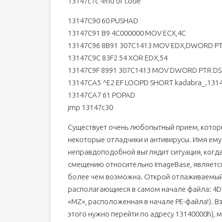
13147c7c -end of code
13147C90 60 PUSHAD
13147C91 B9 4C000000 MOV ECX,4C
13147C96 8B91 307C1413 MOV EDX,DWORD PT
13147C9C 83F2 54 XOR EDX,54
13147C9F 8991 307C1413 MOV DWORD PTR DS
13147CA5 ^E2 EF LOOPD SHORT kadabra_.131
13147CA7 61 POPAD
jmp 13147c30
Существует очень любопытный прием, которы
некоторые отладчики и антивирусы. Имя ему 
неправдоподобной выглядит ситуация, когд
смещению относительно ImageBase, являет
более чем возможна. Открой отлаживаемый ф
располагающиеся в самом начале файла: 4D 5
«MZ», расположенная в начале PE-файла!). Вз
этого нужно перейти по адресу 13140000h),