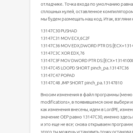
отладчике. Точка входа по умолчанию равна
сплошных нулей, оставленное компилятором 
мы будем размещать наш код. Итак, взгляни 
13147C30 PUSHAD
13147C31 MOV ECX,6C2F
13147C36 MOV EDX,DWORD PTR DS:[ECX+1314
13147C3C XOR EDX,76
13147C3F MOV DWORD PTR DS:[ECX+13141000
13147C45 LOOPD SHORT pinch_pa.13147C36
13147C47 POPAD
13147C48 JMP SHORT pinch_pa.13147810
Вносим изменения в файл программы (меню пр
modifications», в появившемся окне выбери из
как изменения внесены, идем в LordPE, изме
значение OEP равно 13147C30, именно здесь
и это еще не все; снова открываем программ
этого ты можешь установить точку останова