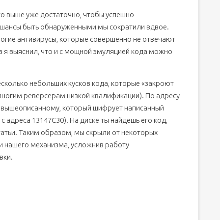
о выше уже достаточно, чтобы успешно
 шансы быть обнаруженными мы сократили вдвое.
богие антивирусы, которые совершенно не отвечают
 я выяснил, что и с мощной эмуляцией кода можно
есколько небольших кусков кода, которые «закроют
 многим реверсерам низкой квалификации). По адресу
й вышеописанному, который шифрует написанный
с адреса 13147C30). На диске ты найдешь его код,
татьи. Таким образом, мы скрыли от некоторых
и нашего механизма, усложнив работу
вки.