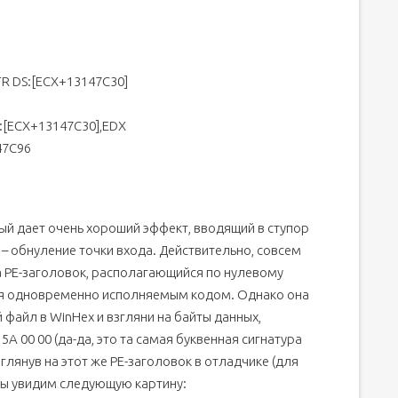
R DS:[ECX+13147C30]
:[ECX+13147C30],EDX
47C96
й дает очень хороший эффект, вводящий в ступор
– обнуление точки входа. Действительно, совсем
а PE-заголовок, располагающийся по нулевому
ся одновременно исполняемым кодом. Однако она
айл в WinHex и взгляни на байты данных,
A 00 00 (да-да, это та самая буквенная сигнатура
глянув на этот же PE-заголовок в отладчике (для
 мы увидим следующую картину: