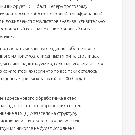
кций шифрует 6C2F байт. Теперь программу
олучили вполне работоспособный зашифрованный
йл и дожидаемся результатов анализа. Удивительно,
 вредоносный код (на незашифрованный пинч
дальше.
пользовать механизм создания собственного
ного из приемов, описанных мной на страницах
, мы лишь адаптируем код для нашего случая, его
 комментариях (если что-то все-таки осталось
ладочные приемы» за октябрь 2009 года).
е адреса нового обработчика в стек
ие адреса старого обработчика в стек
ение в FS:[0] указателя на структуру
я исключения путем переполнения стека
трукция никогда не будет исполнена