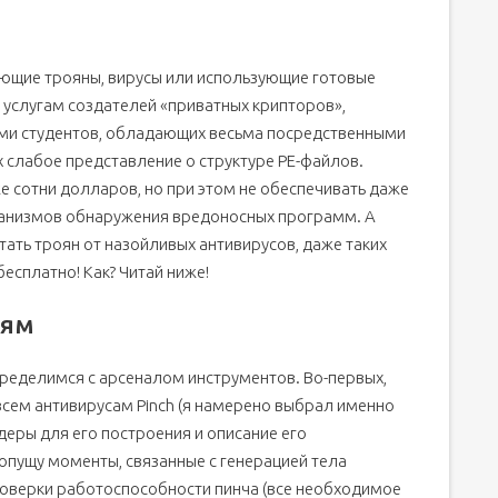
ающие трояны, вирусы или использующие готовые
услугам создателей «приватных крипторов»,
и студентов, обладающих весьма посредственными
о пользователей: 0; Гостей: 1)
 слабое представление о структуре PE-файлов.
е сотни долларов, но при этом не обеспечивать даже
анизмов обнаружения вредоносных программ. А
ать троян от назойливых антивирусов, даже таких
бесплатно! Как? Читай ниже!
иям
определимся с арсеналом инструментов. Во-первых,
сем антивирусам Pinch (я намерено выбрал именно
деры для его построения и описание его
я опущу моменты, связанные с генерацией тела
оверки работоспособности пинча (все необходимое