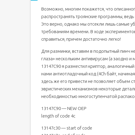
Возможно, многим покажется, что описанног
распространять троянские программы, ведь
Это верно, однако мы отсекли лишь самые у
требованиям времени. В ходе экспериментов
справиться, причем достаточно легко!
Для разминки, вставим в подопытный пинч н
глаза» нескольким антивирусам (а заодно и
13147C90 я разместил криптор, аналогичны
нами антиотладочный код (4Ch байт, начиная 
здесь же его привести не позволяет объем с
эвристических механизмов некоторые детал
необходимостью многоступенчатой распако
13147C90 — NEW OEP
length of code 4c
13147c30 — start of code