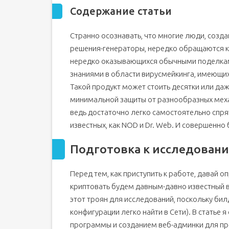
Содержание статьи
Прячем код
Продолжаем эксперимент
Странно осознавать, что многие люди, созд
Lost in Time, или Dr. Web, не считающий время
решения-генераторы, нередко обращаются к 
Последние штрихи
нередко оказывающихся обычными поделкам
Кто просматривает этот контент: "Тема" (Всег
знаниями в области вирусмейкинга, имеющих
Такой продукт может стоить десятки или даж
минимальной защиты от разнообразных мех
ведь достаточно легко самостоятельно спрят
известных, как NOD и Dr. Web. И совершенно 
Подготовка к исследован
Перед тем, как приступить к работе, давай 
криптовать будем давным-давно известный в
этот троян для исследований, поскольку бил
конфигурации легко найти в Сети). В статье 
программы и созданием веб-админки для пр