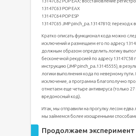
13147C62 POP EAX; восстановление регистр
13147C63 POP EAX
13147C64 POP ESP
13147C65 JMP pinch_pa.13147810; переход 
Кратко описать функционал кода можно сл
исключений и размещаем его по адресу 131
должным образом определить логику выполн
бесконечной рекурсией по адресу 13147C58
инструкцию (JMP pinch_pa.13145555), в рез
логики выполнения кода по неверному пути. 
исключение, а программа благополучно про
отметаем еще четыре антивируса (только 27 
вредоносный код).
Итак, мы отправили на прогулку лесом едва 
мы займемся более изощренными способами
Продолжаем эксперимент