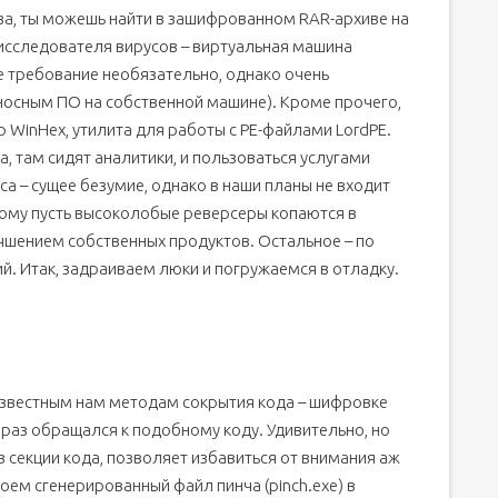
тва, ты можешь найти в зашифрованном RAR-архиве на
исследователя вирусов – виртуальная машина
е требование необязательно, однако очень
носным ПО на собственной машине). Кроме прочего,
 WinHex, утилита для работы с PE-файлами LordPE.
 Да, там сидят аналитики, и пользоваться услугами
са – сущее безумие, однако в наши планы не входит
тому пусть высоколобые реверсеры копаются в
чшением собственных продуктов. Остальное – по
ий. Итак, задраиваем люки и погружаемся в отладку.
известным нам методам сокрытия кода – шифровке
не раз обращался к подобному коду. Удивительно, но
 секции кода, позволяет избавиться от внимания аж
оем сгенерированный файл пинча (pinch.exe) в