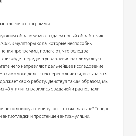
ов
к выполнению программы
едующим образом: мы создаем новый обработчик
47C62. Эмуляторы кода, которые неспособны
ения программы, полагают, что вслед за
 произойдет передача управления на следующую
ультате чего направляют дальнейшее исследование
На самом же деле, стек переполняется, вызывается
должает свою работу. Действуя таким образом, мы
из 43 утилит справились с задачей и распознали
ли не половину антивирусов – что же дальше? Теперь
 антиотладки и простейшей антиэмуляции.